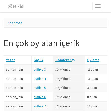
Ana içeriğe atla
pöetikâs
Toggle
navigati
Ana sayfa
En çok oy alan içerik
Yazar
Başlık
Gönderen
Oylama
serkan_isin
suffixe 3
10 yıl
önce
-2 puan
serkan_isin
suffixe 4
10 yıl
önce
-3 puan
serkan_isin
suffixe 5
10 yıl
önce
3 puan
serkan_isin
suffixe 6
10 yıl
önce
8 puan
serkan_isin
suffixe 7
10 yıl
önce
11 puan