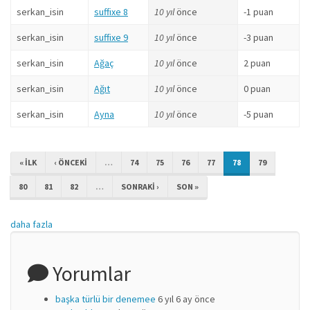
serkan_isin
suffixe 8
10 yıl
önce
-1 puan
serkan_isin
suffixe 9
10 yıl
önce
-3 puan
serkan_isin
Ağaç
10 yıl
önce
2 puan
serkan_isin
Ağıt
10 yıl
önce
0 puan
serkan_isin
Ayna
10 yıl
önce
-5 puan
« ILK
‹ ÖNCEKI
…
74
75
76
77
78
79
80
81
82
…
SONRAKI ›
SON »
daha fazla
Yorumlar
başka türlü bir denemee
6 yıl 6 ay önce