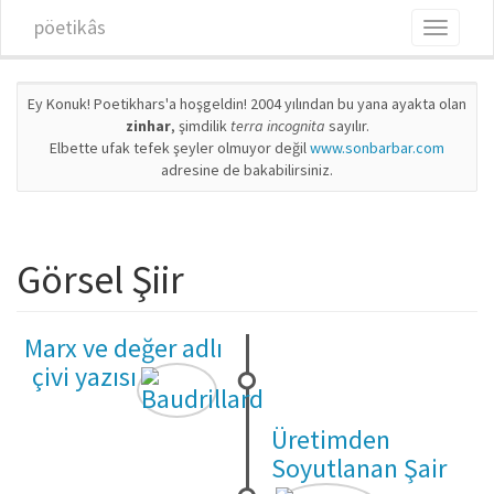
Ana içeriğe atla
pöetikâs
Toggle
navigati
Ey Konuk! Poetikhars'a hoşgeldin! 2004 yılından bu yana ayakta olan
zinhar
, şimdilik
terra incognita
sayılır.
Elbette ufak tefek şeyler olmuyor değil
www.sonbarbar.com
adresine de bakabilirsiniz.
Görsel Şiir
Marx ve değer adlı
çivi yazısı
Üretimden
Soyutlanan Şair