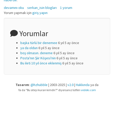
haberde
.
Türk Şiir Kamuoyu'nun başka işi yok mu? hakkında
devamını oku
serkan_isin blogları
1 yorum
Yorum yapmak için
giriş yapın
Yorumlar
başka türlü bir denemee
6 yıl 5 ay önce
ya da oldun
6 yıl 5 ay önce
boş olmasın. deneme
6 yıl 5 ay önce
Posta'nın Şiir Köşesi'nin
6 yıl 5 ay önce
Bu ileti 10 yıl önce eklenmiş
6 yıl 5 ay önce
Tasarım
:
@hzhubble
| 2003-2025 |
v2.0
|
Hakkında
ya da
Ya da "Bu siteyi kuran kimdir?" diyorsanız lütfen
vedeki.com