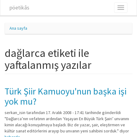
Ana içeriğe atla
pöetikâs
Toggle
navigati
Ana sayfa
dağlarca etiketi ile
yaftalanmış yazılar
Türk Şiir Kamuoyu'nun başka işi
yok mu?
serkan_isin
tarafından 17. Aralık 2008 - 17:41 tarihinde gönderildi
"Dağlarca’nın vefatının ardından ‘Yaşayan En Büyük Türk Şairi’ unvanını
kimin alacağı konuşulmaya başladı. Biz de yazar, şair, eleştirmen ve
kültür sanat editörlerini arayıp bu unvanın yeni sahibini sorduk." diyor