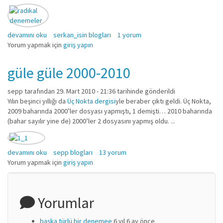
ENTER: TEKNOFOBİKLER hakkında
devamını oku
serkan_isin blogları
1 yorum
Yorum yapmak için
giriş yapın
güle güle 2000-2010
sepp
tarafından 29. Mart 2010 - 21:36 tarihinde gönderildi
Yılın beşinci yıllığı da
Üç Nokta dergisi
yle beraber çıktı geldi. Üç Nokta,
2009 baharında 2000’ler dosyası yapmıştı, 1 demişti… 2010 baharında
(bahar sayılır yine de) 2000’ler 2 dosyasını yapmış oldu. ...
güle güle 2000-2010 hakkında
devamını oku
sepp blogları
13 yorum
Yorum yapmak için
giriş yapın
Yorumlar
başka türlü bir denemee
6 yıl 6 ay önce