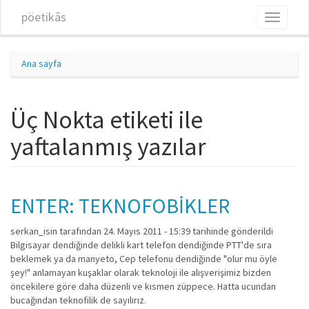
Ana içeriğe atla
pöetikâs
Toggle
navigati
Ana sayfa
Üç Nokta etiketi ile
yaftalanmış yazılar
ENTER: TEKNOFOBİKLER
serkan_isin
tarafından 24. Mayıs 2011 - 15:39 tarihinde gönderildi
Bilgisayar dendiğinde delikli kart telefon dendiğinde PTT'de sıra
beklemek ya da manyeto, Cep telefonu dendiğinde "olur mu öyle
şey!" anlamayan kuşaklar olarak teknoloji ile alışverişimiz bizden
öncekilere göre daha düzenli ve kısmen züppece. Hatta ucundan
bucağından teknofilik de sayılırız.