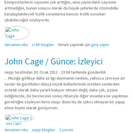
kompozitörlerin sayısının çok arttığını, ama yayıncıların sayısının
artmadığını, bunun sonucu olarak da büyük şehirlerde otomobille
karşılaşılabilecek trafik sorunlarına benzer trafik sorunları
çıkabileceğini söylüyordu.
Cage ve e-kitap hakkında
devamını oku
craft blogları
Yorum yapmak için
giriş yapın
John Cage / Günce: İzleyici
sepp
tarafından 20. Ocak 2011 - 23:04 tarihinde gönderildi
…Müziğe gittikçe daha az ilgi duymamın nedeni, yalnızca çevreye ait
sesler ile gürültüleri dünya müzik kültürlerinde üretilen seslerden
estetik olarak daha yararlı buluyor olmam değil; daha çok, özüne
indiğimizde, bir bestecinin sonuç itibariyle diğer insanlara ne yapılması
gerektiğini söyleyen birisi oluşu. Bunu hiç de çekici olmayan bir yapıp
etme biçimi olarak görüyorum.
John Cage 1
John Cage / Günce: İzleyici hakkında
devamını oku
sepp blogları
2 yorum