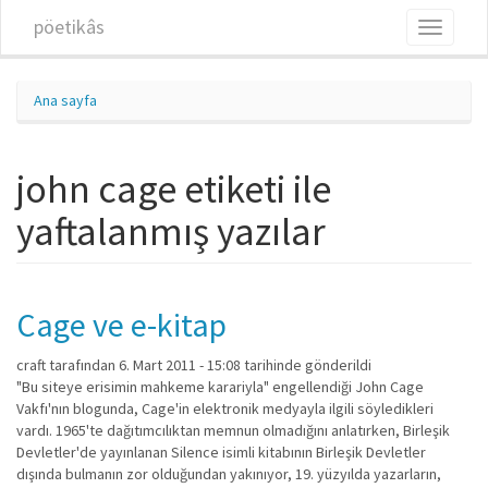
Ana içeriğe atla
pöetikâs
Toggle
navigati
Ana sayfa
john cage etiketi ile
yaftalanmış yazılar
Cage ve e-kitap
craft
tarafından 6. Mart 2011 - 15:08 tarihinde gönderildi
"Bu siteye erisimin mahkeme karariyla" engellendiği John Cage
Vakfı'nın blogunda, Cage'in elektronik medyayla ilgili söyledikleri
vardı. 1965'te dağıtımcılıktan memnun olmadığını anlatırken, Birleşik
Devletler'de yayınlanan Silence isimli kitabının Birleşik Devletler
dışında bulmanın zor olduğundan yakınıyor, 19. yüzyılda yazarların,