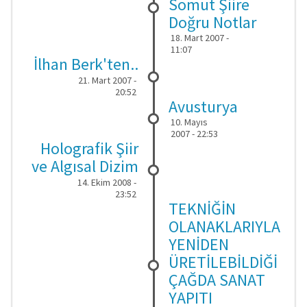
Somut Şiire
Doğru Notlar
18. Mart 2007 -
11:07
İlhan Berk'ten..
21. Mart 2007 -
20:52
Avusturya
10. Mayıs
2007 - 22:53
Holografik Şiir
ve Algısal Dizim
14. Ekim 2008 -
23:52
TEKNİĞİN
OLANAKLARIYLA
YENİDEN
ÜRETİLEBİLDİĞİ
ÇAĞDA SANAT
YAPITI