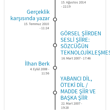
15. Ağustos 2014
- 22:19
Gerçeklik
karşısında yazar
15. Temmuz 2010
- 11:24
GÖRSEL ŞİİRDEN
SESLİ ŞİİRE:
SÖZCÜĞÜN
TEKNOLOJİKLEŞMES
16. Mart 2007 - 17:46
İlhan Berk
4. Eylül 2008 -
11:56
YABANCI DİL,
ÖTEKİ DİL /
MADDE ŞİİR VE
BAŞKA ŞİİR
22. Mart 2007 -
19:28