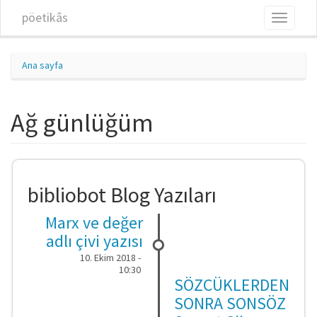
Ana içeriğe atla
pöetikâs
Toggle
navigati
Ana sayfa
Ağ günlüğüm
bibliobot Blog Yazıları
Marx ve değer
adlı çivi yazısı
10. Ekim 2018 -
10:30
SÖZCÜKLERDEN
SONRA SONSÖZ