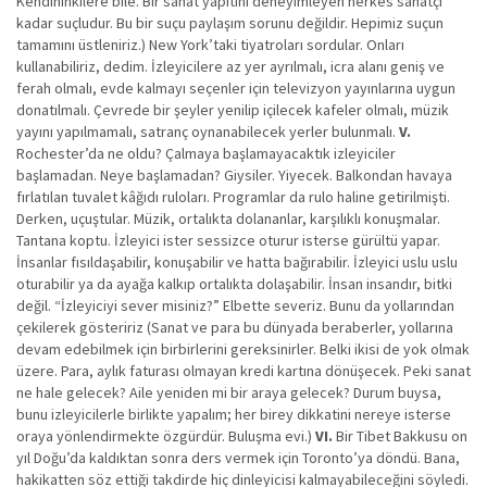
Kendininkilere bile. Bir sanat yapıtını deneyimleyen herkes sanatçı
kadar suçludur. Bu bir suçu paylaşım sorunu değildir. Hepimiz suçun
tamamını üstleniriz.) New York’taki tiyatroları sordular. Onları
kullanabiliriz, dedim. İzleyicilere az yer ayrılmalı, icra alanı geniş ve
ferah olmalı, evde kalmayı seçenler için televizyon yayınlarına uygun
donatılmalı. Çevrede bir şeyler yenilip içilecek kafeler olmalı, müzik
yayını yapılmamalı, satranç oynanabilecek yerler bulunmalı.
V.
Rochester’da ne oldu? Çalmaya başlamayacaktık izleyiciler
başlamadan. Neye başlamadan? Giysiler. Yiyecek. Balkondan havaya
fırlatılan tuvalet kâğıdı ruloları. Programlar da rulo haline getirilmişti.
Derken, uçuştular. Müzik, ortalıkta dolananlar, karşılıklı konuşmalar.
Tantana koptu. İzleyici ister sessizce oturur isterse gürültü yapar.
İnsanlar fısıldaşabilir, konuşabilir ve hatta bağırabilir. İzleyici uslu uslu
oturabilir ya da ayağa kalkıp ortalıkta dolaşabilir. İnsan insandır, bitki
değil. “İzleyiciyi sever misiniz?” Elbette severiz. Bunu da yollarından
çekilerek gösteririz (Sanat ve para bu dünyada beraberler, yollarına
devam edebilmek için birbirlerini gereksinirler. Belki ikisi de yok olmak
üzere. Para, aylık faturası olmayan kredi kartına dönüşecek. Peki sanat
ne hale gelecek? Aile yeniden mi bir araya gelecek? Durum buysa,
bunu izleyicilerle birlikte yapalım; her birey dikkatini nereye isterse
oraya yönlendirmekte özgürdür. Buluşma evi.)
VI.
Bir Tibet Bakkusu on
yıl Doğu’da kaldıktan sonra ders vermek için Toronto’ya döndü. Bana,
hakikatten söz ettiği takdirde hiç dinleyicisi kalmayabileceğini söyledi.