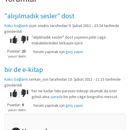
"alışılmadık sesler" dost
Kalıcı bağlantı
çiçer onukis
tarafından 9. Şubat 2011 - 23:34 tarihinde
gönderildi
"alışılmadık sesler" dost yayınevi.john cage
Çok iyi!
O
makalelerinden birkaçını içerir
kadar
iyi
Puanlar:
23
Yorum yapmak için
giriş yapın
değil!
‘yukarı’ dedin
bir de e-kitap
Kalıcı bağlantı
serkan_isin
tarafından 10. Şubat 2011 - 11:15 tarihinde
gönderildi
her ne kadar tabi parasını ödeyip okumak da ister
Çok iyi!
O
gönül ama..
şurada
bir john cage biografisi mevcut.
kadar
iyi
Puanlar:
9
Yorum yapmak için
giriş yapın
değil!
‘yukarı’ dedin