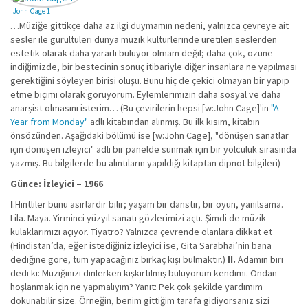
John Cage 1
…Müziğe gittikçe daha az ilgi duymamın nedeni, yalnızca çevreye ait
sesler ile gürültüleri dünya müzik kültürlerinde üretilen seslerden
estetik olarak daha yararlı buluyor olmam değil; daha çok, özüne
indiğimizde, bir bestecinin sonuç itibariyle diğer insanlara ne yapılması
gerektiğini söyleyen birisi oluşu. Bunu hiç de çekici olmayan bir yapıp
etme biçimi olarak görüyorum. Eylemlerimizin daha sosyal ve daha
anarşist olmasını isterim… (Bu çevirilerin hepsi [w:John Cage]'in
"A
Year from Monday"
adlı kitabından alınmış. Bu ilk kısım, kitabın
önsözünden. Aşağıdaki bölümü ise [w:John Cage], "dönüşen sanatlar
için dönüşen izleyici" adlı bir panelde sunmak için bir yolculuk sırasında
yazmış. Bu bilgilerde bu alıntıların yapıldığı kitaptan dipnot bilgileri)
Günce: İzleyici – 1966
I
.Hintliler bunu asırlardır bilir; yaşam bir danstır, bir oyun, yanılsama.
Lila. Maya. Yirminci yüzyıl sanatı gözlerimizi açtı. Şimdi de müzik
kulaklarımızı açıyor. Tiyatro? Yalnızca çevrende olanlara dikkat et
(Hindistan’da, eğer istediğiniz izleyici ise, Gita Sarabhai’nin bana
dediğine göre, tüm yapacağınız birkaç kişi bulmaktır.)
II.
Adamın biri
dedi ki: Müziğinizi dinlerken kışkırtılmış buluyorum kendimi. Ondan
hoşlanmak için ne yapmalıyım? Yanıt: Pek çok şekilde yardımım
dokunabilir size. Örneğin, benim gittiğim tarafa gidiyorsanız sizi