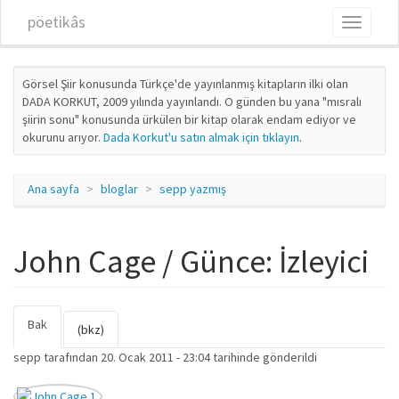
Ana içeriğe atla
pöetikâs
Toggle
navigati
Görsel Şiir konusunda Türkçe'de yayınlanmış kitapların ilki olan
DADA KORKUT, 2009 yılında yayınlandı. O günden bu yana "mısralı
şiirin sonu" konusunda ürkülen bir kitap olarak endam ediyor ve
okurunu arıyor.
Dada Korkut'u satın almak için tıklayın
.
Ana sayfa
bloglar
sepp yazmış
John Cage / Günce: İzleyici
Bak
(etkin
Birincil sekmeler
(bkz)
sekme)
sepp
tarafından 20. Ocak 2011 - 23:04 tarihinde gönderildi