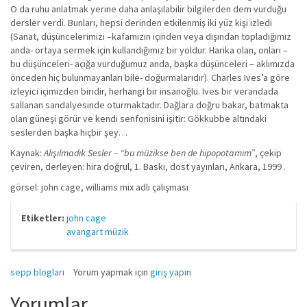
O da ruhu anlatmak yerine daha anlaşılabilir bilgilerden dem vurduğu
dersler verdi. Bunları, hepsi derinden etkilenmiş iki yüz kişi izledi
(Sanat, düşüncelerimizi –kafamızın içinden veya dışından topladığımız
anda- ortaya sermek için kullandığımız bir yoldur. Harika olan, onları –
bu düşünceleri- açığa vurduğumuz anda, başka düşünceleri – aklımızda
önceden hiç bulunmayanları bile- doğurmalarıdır). Charles Ives’a göre
izleyici içimizden biridir, herhangi bir insanoğlu. Ives bir verandada
sallanan sandalyesinde oturmaktadır. Dağlara doğru bakar, batmakta
olan güneşi görür ve kendi senfonisini işitir: Gökkubbe altındaki
seslerden başka hiçbir şey…
Kaynak:
Alışılmadık Sesler – “bu müzikse ben de hipopotamım”
, çekip
çeviren, derleyen: hira doğrul, 1. Baskı, dost yayınları, Ankara, 1999 .
görsel: john cage, williams mix adlı çalışması
Etiketler:
john cage
avangart müzik
sepp blogları
Yorum yapmak için
giriş yapın
Yorumlar