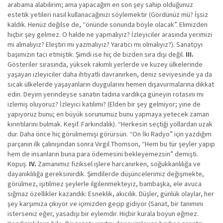
arabama alabilirim; ama yapacağım en son şey sahip olduğunuz
estetik yetileri nasıl kullanacağınızı söylemektir (Gördünüz mü? İşsiz
kaldık. Henüz değilse de, “önünde sonunda böyle olacak”. Elimizden
hiçbir şey gelmez. O halde ne yapmalıyız? İzleyiciler arasında yerimizi
mi almalıyız? Eleştiri mi yazmalıyız? Yaratıcı mı olmalıyız?). Sanatçıyı
başımızın tacı etmiştik. Şimdi ise hiç de bizden sıra dışı değil.
III.
Gösteriler sırasında, yüksek rakımlı yerlerde ve kuzey ülkelerinde
yaşayan izleyiciler daha ihtiyatlı davranırken, deniz seviyesinde ya da
sıcak ülkelerde yaşayanların duygularını hemen dışavurmalarına dikkat
edin. Deyim yerindeyse sanatın tadına vardıkça güneyin rotasını mı
izlemiş oluyoruz? İzleyici katılımı? (Elden bir şey gelmiyor; yine de
yapıyoruz bunu; en büyük sorunumuz bunu yapmaya yetecek zaman
kırıntılarını bulmak. Keşif. Farkındalık). “Herkesin seçtiği yollardan uzak
dur. Daha önce hiç görülmemişi görürsün. “On İki Radyo” için yazdığım
parçanın ilk çalınışından sonra Virgil Thomson, “Hem bu tür şeyler yapıp
hem de insanların buna para ödemesini bekleyemezsin” demişti.
Kopuş.
IV.
Zamanımız fiziksel işlere harcanırken, soğukkanlılığa ve
dayanıklılığa gereksinirdik. Şimdilerde düşüncelerimiz değişmekte,
görülmez, işitilmez şeylerle ilgilenmekteyiz, bambaşka, ele avuca
sığmaz özellikler kazandık: Esneklik, akıcılık. Düşler, günlük olaylar, her
şey karşımıza çıkıyor ve içimizden geçip gidiyor (Sanat, bir tanımını
isterseniz eğer, yasadışı bir eylemdir. Hiçbir kurala boyun eğmez.