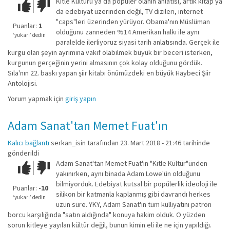
Kitle Kültürü ya da popüler olanın anlatısı, artık kitap ya
Çok iyi!
O
da edebiyat üzerinden değil, TV dizileri, internet
kadar
"caps"leri üzerinden yürüyor. Obama'nın Müslüman
iyi
Puanlar:
1
olduğunu zanneden %14 Amerikan halkı ile aynı
değil!
‘yukarı’ dedin
paralelde ilerliyoruz siyasi tarih anlatısında. Gerçek ile
kurgu olan şeyin ayrımına vakıf olabilmek büyük bir beceri isterken,
kurgunun gerçeğinin yerini almasının çok kolay olduğunu gördük.
Sıla'nın 22. baskı yapan şiir kitabı önümüzdeki en büyük Haybeci Şiir
Antolojisi.
Yorum yapmak için
giriş yapın
Adam Sanat'tan Memet Fuat'ın
Kalıcı bağlantı
serkan_isin
tarafından 23. Mart 2018 - 21:46 tarihinde
gönderildi
Adam Sanat'tan Memet Fuat'ın "Kitle Kültür"ünden
Çok iyi!
O
yakınırken, aynı binada Adam Lowe'ün olduğunu
kadar
bilmiyorduk. Edebiyat kutsal bir popülerlik ideoloji ile
iyi
Puanlar:
-10
silikon bir katmanla kaplanmış gibi davrandı herkes
değil!
‘yukarı’ dedin
uzun süre. YKY, Adam Sanat'ın tüm külliyatını patron
borcu karşılığında "satın aldığında" konuya hakim olduk. O yüzden
sorun kitleye yayılan kültür değil, bunun kimin eli ile ne için yapıldığı.