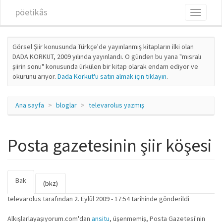
Ana içeriğe atla
pöetikâs
Toggle
navigati
Görsel Şiir konusunda Türkçe'de yayınlanmış kitapların ilki olan
DADA KORKUT, 2009 yılında yayınlandı. O günden bu yana "mısralı
şiirin sonu" konusunda ürkülen bir kitap olarak endam ediyor ve
okurunu arıyor.
Dada Korkut'u satın almak için tıklayın
.
Ana sayfa
bloglar
televarolus yazmış
Posta gazetesinin şiir köşesi
Bak
(etkin
Birincil sekmeler
(bkz)
sekme)
televarolus
tarafından 2. Eylül 2009 - 17:54 tarihinde gönderildi
Alkışlarlayaşıyorum.com'dan
ansitu
, üşenmemiş, Posta Gazetesi'nin