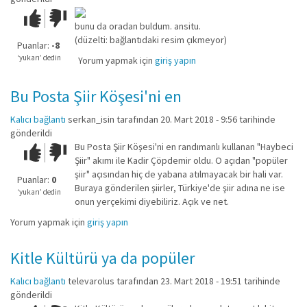
Çok iyi!
O
bunu da oradan buldum. ansitu.
kadar
(düzelti: bağlantıdaki resim çıkmeyor)
iyi
Puanlar:
-8
değil!
‘yukarı’ dedin
Yorum yapmak için
giriş yapın
Bu Posta Şiir Köşesi'ni en
Kalıcı bağlantı
serkan_isin
tarafından 20. Mart 2018 - 9:56 tarihinde
gönderildi
Bu Posta Şiir Köşesi'ni en randımanlı kullanan "Haybeci
Çok iyi!
O
Şiir" akımı ile Kadir Çöpdemir oldu. O açıdan "popüler
kadar
şiir" açısından hiç de yabana atılmayacak bir hali var.
iyi
Puanlar:
0
Buraya gönderilen şiirler, Türkiye'de şiir adına ne ise
değil!
‘yukarı’ dedin
onun yerçekimi diyebiliriz. Açık ve net.
Yorum yapmak için
giriş yapın
Kitle Kültürü ya da popüler
Kalıcı bağlantı
televarolus
tarafından 23. Mart 2018 - 19:51 tarihinde
gönderildi