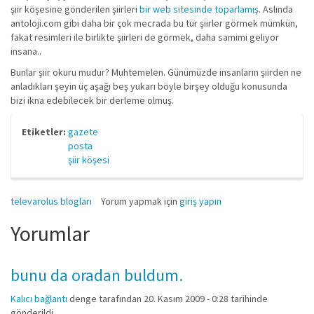
şiir köşesine gönderilen şiirleri
bir web sitesinde toparlamış
. Aslında
antoloji.com gibi daha bir çok mecrada bu tür şiirler görmek mümkün,
fakat resimleri ile birlikte şiirleri de görmek, daha samimi geliyor
insana..
Bunlar şiir okuru mudur? Muhtemelen. Günümüzde insanların şiirden ne
anladıkları şeyin üç aşağı beş yukarı böyle birşey olduğu konusunda
bizi ikna edebilecek bir derleme olmuş.
Etiketler:
gazete
posta
şiir köşesi
televarolus blogları
Yorum yapmak için
giriş yapın
Yorumlar
bunu da oradan buldum.
Kalıcı bağlantı
denge
tarafından 20. Kasım 2009 - 0:28 tarihinde
gönderildi