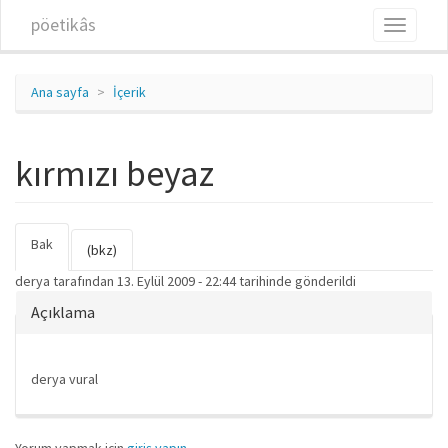
Ana içeriğe atla
pöetikâs
Toggle
navigati
Ana sayfa
İçerik
kırmızı beyaz
Bak
(etkin
Birincil sekmeler
(bkz)
sekme)
derya
tarafından 13. Eylül 2009 - 22:44 tarihinde gönderildi
Gizle
Açıklama
derya vural