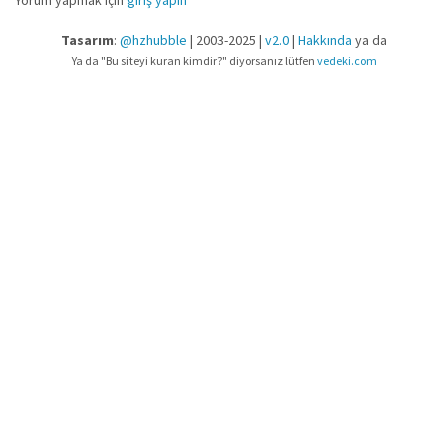
Yorum yapmak için
giriş yapın
Tasarım
:
@hzhubble
| 2003-2025 |
v2.0
|
Hakkında
ya da
Ya da "Bu siteyi kuran kimdir?" diyorsanız lütfen
vedeki.com