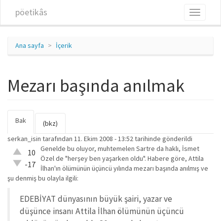
Ana içeriğe atla
pöetikâs
Toggle
navigati
Ana sayfa
İçerik
Mezarı başında anılmak
Bak
(etkin
Birincil sekmeler
(bkz)
sekme)
serkan_isin
tarafından 11. Ekim 2008 - 13:52 tarihinde gönderildi
Genelde bu oluyor, muhtemelen Sartre da haklı, İsmet
Çok iyi!
10
Özel de "herşey ben yaşarken oldu". Habere göre, Attila
O kadar
-17
İlhan'ın ölümünün üçüncü yılında mezarı başında anılmış ve
iyi
şu denmiş bu olayla ilgili:
değil!
EDEBİYAT dünyasının büyük şairi, yazar ve
düşünce insanı Attila İlhan ölümünün üçüncü