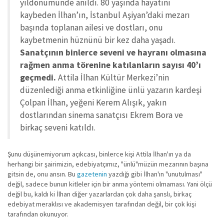
yıldönümünde anıldı. 80 yaşında hayatını
kaybeden İlhan’ın, İstanbul Aşiyan’daki mezarı
başında toplanan ailesi ve dostları, onu
kaybetmenin hüznünü bir kez daha yaşadı.
Sanatçının binlerce seveni ve hayranı olmasına
rağmen anma törenine katılanların sayısı 40’ı
geçmedi.
Attila İlhan Kültür Merkezi’nin
düzenlediği anma etkinliğine ünlü yazarın kardeşi
Çolpan İlhan, yeğeni Kerem Alışık, yakın
dostlarından sinema sanatçısı Ekrem Bora ve
birkaç seveni katıldı.
Şunu düşünemiyorum açıkcası, binlerce kişi Attila İlhan'ın ya da
herhangi bir şairimizin, edebiyatçımız, "ünlü"müzün mezarının başına
gitsin de, onu ansın. Bu
gazetenin
yazdığı gibi İlhan'ın "unutulması"
değil, sadece bunun kitleler için bir anma yöntemi olmaması. Yani ölçü
değil bu, kaldı ki İlhan diğer yazarlardan çok daha şanslı, birkaç
edebiyat meraklısı ve akademisyen tarafından değil, bir çok kişi
tarafından okunuyor.