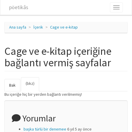
Ana içeriğe atla
pöetikâs
Toggle
navigati
Ana sayfa
İçerik
Cage ve e-kitap
Cage ve e-kitap içeriğine
bağlantı vermiş sayfalar
(bkz)
(etkin
Birincil sekmeler
Bak
sekme)
Bu içeriğe hiç bir yerden bağlantı verilmemiş!
Yorumlar
başka türlü bir denemee
6 yıl 5 ay önce