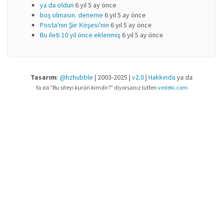
ya da oldun
6 yıl 5 ay önce
boş olmasın. deneme
6 yıl 5 ay önce
Posta'nın Şiir Köşesi'nin
6 yıl 5 ay önce
Bu ileti 10 yıl önce eklenmiş
6 yıl 5 ay önce
Tasarım
:
@hzhubble
| 2003-2025 |
v2.0
|
Hakkında
ya da
Ya da "Bu siteyi kuran kimdir?" diyorsanız lütfen
vedeki.com