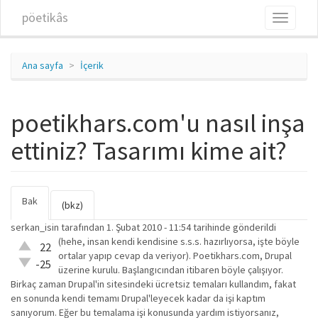
Ana içeriğe atla
pöetikâs
Toggle
navigati
Ana sayfa
İçerik
poetikhars.com'u nasıl inşa
ettiniz? Tasarımı kime ait?
Bak
(etkin
Birincil sekmeler
(bkz)
sekme)
serkan_isin
tarafından 1. Şubat 2010 - 11:54 tarihinde gönderildi
(hehe, insan kendi kendisine s.s.s. hazırlıyorsa, işte böyle
Çok iyi!
22
ortalar yapıp cevap da veriyor). Poetikhars.com, Drupal
O kadar
-25
üzerine kurulu. Başlangıcından itibaren böyle çalışıyor.
iyi
Birkaç zaman Drupal'in sitesindeki ücretsiz temaları kullandım, fakat
değil!
en sonunda kendi temamı Drupal'leyecek kadar da işi kaptım
sanıyorum. Eğer bu temalama işi konusunda yardım istiyorsanız,