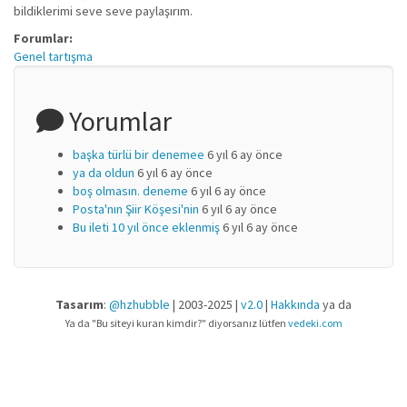
bildiklerimi seve seve paylaşırım.
Forumlar:
Genel tartışma
Yorumlar
başka türlü bir denemee
6 yıl 6 ay önce
ya da oldun
6 yıl 6 ay önce
boş olmasın. deneme
6 yıl 6 ay önce
Posta'nın Şiir Köşesi'nin
6 yıl 6 ay önce
Bu ileti 10 yıl önce eklenmiş
6 yıl 6 ay önce
Tasarım
:
@hzhubble
| 2003-2025 |
v2.0
|
Hakkında
ya da
Ya da "Bu siteyi kuran kimdir?" diyorsanız lütfen
vedeki.com