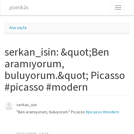
Ana içeriğe atla
pöetikâs
Toggle
navigati
Ana sayfa
serkan_isin: &quot;Ben
aramıyorum,
buluyorum.&quot; Picasso
#picasso #modern
serkan_isin
"Ben aramıyorum, buluyorum." Picasso
#picasso
#modern
02/11/2018 - 14:16