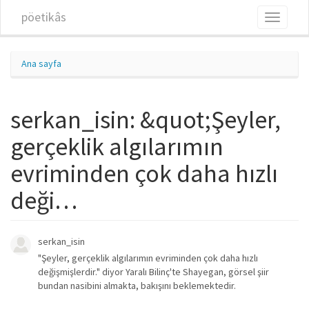
Ana içeriğe atla
pöetikâs
Toggle
navigati
Ana sayfa
serkan_isin: &quot;Şeyler,
gerçeklik algılarımın
evriminden çok daha hızlı
deği…
serkan_isin
"Şeyler, gerçeklik algılarımın evriminden çok daha hızlı
değişmişlerdir." diyor Yaralı Bilinç'te Shayegan, görsel şiir
bundan nasibini almakta, bakışını beklemektedir.