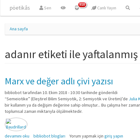
Ana içeriğe atla
918
pöetikâs
Sen
Canlı Yayın
Ana sayfa
adanır etiketi ile yaftalanmış
Marx ve değer adlı çivi yazısı
bibliobot
tarafından 10. Ekim 2018 - 10:30 tarihinde gönderildi
“Semeiotike” (Eleştirel Bilim Semiyotik, 2: Semiyotik ve Üretim)’de
Julia 
bir kullanım ya da değişim değerine sahip olmuştur... Bu çalışma her zaman 
toplumsal zaman miktarıyla ölçülmektedir.
Marx ve değer adlı çivi yazısı hakkında
devamını oku
bibliobot blogları
Yorum yapmak için
giriş yapın