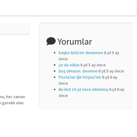
Yorumlar
başka türlü bir denemee
6 yıl 5 ay
önce
ya da oldun
6 yıl 5 ay önce
boş olmasın. deneme
6 yıl 5 ay önce
Posta'nın Şiir Köşesi'nin
6 yıl 6 ay
önce
Bu ileti 10 yıl önce eklenmiş
6 yıl 6 ay
önce
ışma, her zaman
n gerekli olan