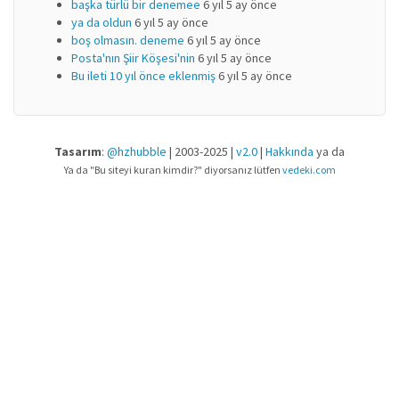
başka türlü bir denemee
6 yıl 5 ay önce
ya da oldun
6 yıl 5 ay önce
boş olmasın. deneme
6 yıl 5 ay önce
Posta'nın Şiir Köşesi'nin
6 yıl 5 ay önce
Bu ileti 10 yıl önce eklenmiş
6 yıl 5 ay önce
Tasarım
:
@hzhubble
| 2003-2025 |
v2.0
|
Hakkında
ya da
Ya da "Bu siteyi kuran kimdir?" diyorsanız lütfen
vedeki.com