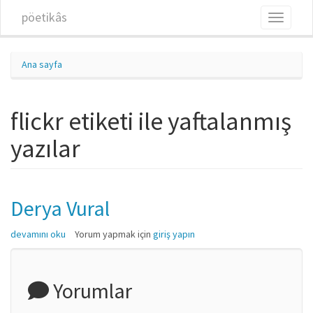
Ana içeriğe atla
pöetikâs
Toggle
navigati
Ana sayfa
flickr etiketi ile yaftalanmış
yazılar
Derya Vural
Derya Vural hakkında
devamını oku
Yorum yapmak için
giriş yapın
Yorumlar