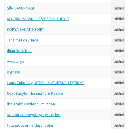
ŞİİR SAVUNMASI
bibliobo
KENDİNE YABANCILAŞMIŞ TİN: KÜLTÜR
bibliobo
KOPYA SANATI NEDİR?
bibliobo
Tanzimat devrinde...
bibliobo
İlhan Berk'ten..
bibliobo
Avusturya
bibliobo
D grubu
bibliobo
Louis Zukofsky, İÇTENLİK VE NESNELLEŞTİRME
bibliobo
Next Babylon: Isınma Turu Kazaları
bibliobo
İbn Arabî: Harflerin İlmi'nden
bibliobo
sil-ikon / deneysel şiir gereçleri
bibliobo
tutanak üzerine düşünceler
bibliobo