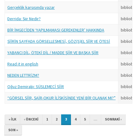
Gerçeklik karşısında yazar
bibliobo
Derrida: Şiir Nedir?
bibliobo
BİR İMGECİDEN ‘YAPILMAMASI GEREKENLER’ HAKKINDA
bibliobo
ŞİİRİN SAYFADA GÖRSELLEŞMESİ, GÖZ(S)EL ŞİİR VE ÖTESİ
bibliobo
YABANCI DİL, ÖTEKİ DİL / MADDE ŞİİR VE BAŞKA ŞİİR
bibliobo
Read it in english
bibliobo
NEDEN LETTRİZM?
bibliobo
Oğuz Demiralp: SÜSLEMECİ ŞİİR
bibliobo
“GÖRSEL ŞİİR, ŞAİR-OKUR İLİŞKİSİNDE YENİ BİR OLANAK MI?”
bibliobo
« ILK
‹ ÖNCEKI
1
2
3
4
5
…
SONRAKI ›
SON »