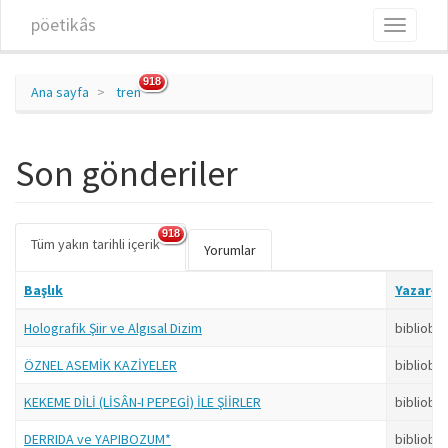
Ana içeriğe atla
pöetikâs
Toggle
navigati
918
Ana sayfa
tren
Son gönderiler
918
Tüm yakın tarihli içerik
(etkin
Birincil sekmeler
Yorumlar
sekme)
Başlık
Yazar
Holografik Şiir ve Algısal Dizim
bibliobo
ÖZNEL ASEMİK KAZİYELER
bibliobo
KEKEME DİLİ (LİSÂN-I PEPEGİ) İLE ŞİİRLER
bibliobo
DERRIDA ve YAPIBOZUM*
bibliobo