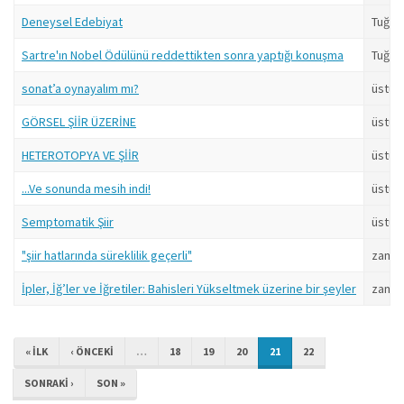
Deneysel Edebiyat
Tuğru
Sartre'ın Nobel Ödülünü reddettikten sonra yaptığı konuşma
Tuğru
sonat’a oynayalım mı?
üstüb
GÖRSEL ŞİİR ÜZERİNE
üstüb
HETEROTOPYA VE ŞİİR
üstüb
...Ve sonunda mesih indi!
üstüb
Semptomatik Şiir
üstüb
"şiir hatlarında süreklilik geçerli"
zaman
İpler, İğ’ler ve İğretiler: Bahisleri Yükseltmek üzerine bir şeyler
zaman
« ILK
‹ ÖNCEKI
…
18
19
20
21
22
SONRAKI ›
SON »