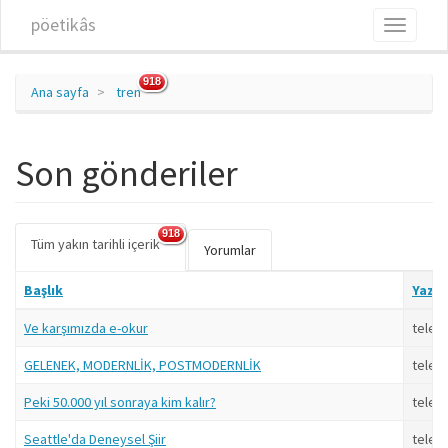
Ana içeriğe atla
pöetikâs
Toggle
navigati
918
Ana sayfa
tren
Son gönderiler
918
Tüm yakın tarihli içerik
(etkin
Birincil sekmeler
Yorumlar
sekme)
Başlık
Yazar
Ve karşımızda e-okur
telev
GELENEK, MODERNLİK, POSTMODERNLİK
telev
Peki 50.000 yıl sonraya kim kalır?
telev
Seattle'da Deneysel Şiir
telev