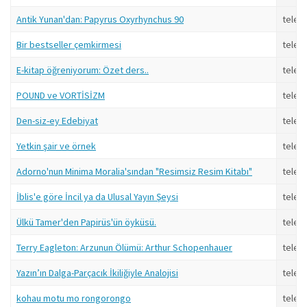
Antik Yunan'dan: Papyrus Oxyrhynchus 90
telev
Bir bestseller çemkirmesi
telev
E-kitap öğreniyorum: Özet ders..
telev
POUND ve VORTİSİZM
telev
Den-siz-ey Edebiyat
telev
Yetkin şair ve örnek
telev
Adorno'nun Minima Moralia'sından "Resimsiz Resim Kitabı"
telev
İblis'e göre İncil ya da Ulusal Yayın Şeysi
telev
Ülkü Tamer'den Papirüs'ün öyküsü.
telev
Terry Eagleton: Arzunun Ölümü: Arthur Schopenhauer
telev
Yazın’ın Dalga-Parçacık İkiliğiyle Analojisi
telev
kohau motu mo rongorongo
telev