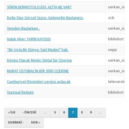
ŞİİRİN DERMOTOLOJİSİ: ALTTA NE VAR?
serkan_isin
Doğu Slav Görsel Yazısı: Geleneğin Başlangıcı
zcb
Yeniden Başlarken..
serkan_isin
Haluk Aker: YARIN KAYGISI
bibliobot
“Bir Usta Bir Dünya: Sait Maden" hak.
sepp
Döngü Olarak Metin/ Dijital Şiir Üzerine
serkan_isin
MURAT ÜSTÜBAL'IN BİR ŞİİRİ ÜZERİNE
serkan_isin
Cumhuriyet Resimleri sergisi açılacak
televarolus
Yazınsal İletişim
bibliobot
« ILK
‹ ÖNCEKI
…
5
6
7
8
9
…
SONRAKI ›
SON »