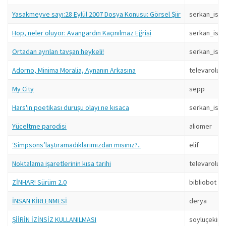
Yasakmeyve sayı:28 Eylül 2007 Dosya Konusu: Görsel Şiir
serkan_isin
Hop, neler oluyor: Avangardın Kaçınılmaz Eğrisi
serkan_isin
Ortadan ayrılan tavşan heykeli!
serkan_isin
Adorno, Minima Moralia, Aynanın Arkasına
televarolus
My City
sepp
Hars'ın poetikası duruşu olayı ne kısaca
serkan_isin
Yüceltme parodisi
aliomer
‘Simpsons’laştıramadıklarımızdan mısınız?..
elif
Noktalama işaretlerinin kısa tarihi
televarolus
ZİNHAR! Sürüm 2.0
bibliobot
İNSAN KİRLENMESİ
derya
ŞİİRİN İZİNSİZ KULLANILMASI
soyluçekim