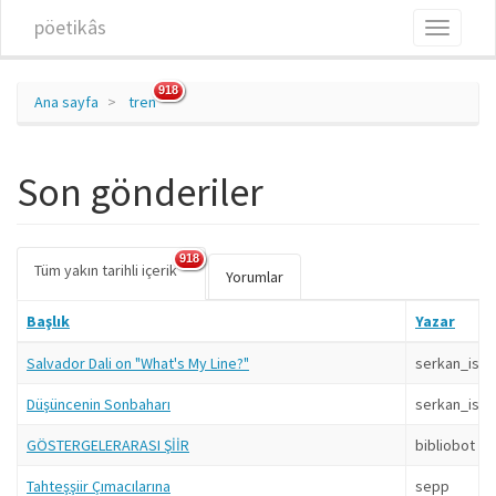
Ana içeriğe atla
pöetikâs
Toggle
navigati
918
Ana sayfa
tren
Son gönderiler
918
Tüm yakın tarihli içerik
(etkin
Birincil sekmeler
Yorumlar
sekme)
Başlık
Yazar
Salvador Dali on "What's My Line?"
serkan_isin
Düşüncenin Sonbaharı
serkan_isin
GÖSTERGELERARASI ŞİİR
bibliobot
Tahteşşiir Çımacılarına
sepp