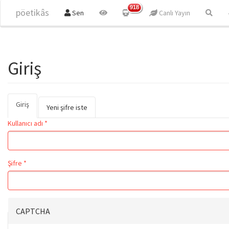
Ana içeriğe atla
918
pöetikâs
Sen
Canlı Yayın
Giriş
Giriş
(etkin
Birincil sekmeler
Yeni şifre iste
sekme)
Kullanıcı adı
*
Şifre
*
CAPTCHA