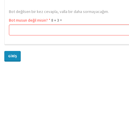
Bot değilsen bir kez cevapla, valla bir daha sormayacağım.
Bot musun değil misin?
*
8 + 3 =
GIRIŞ