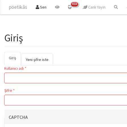
Ana içeriğe atla
918
pöetikâs
Sen
Canlı Yayın
Giriş
Giriş
(etkin
Birincil sekmeler
Yeni şifre iste
sekme)
Kullanıcı adı
*
Şifre
*
CAPTCHA