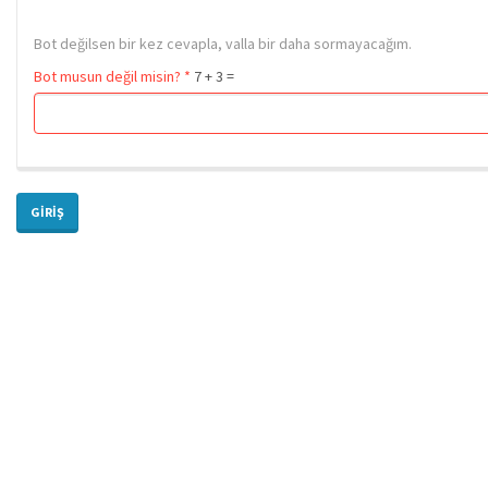
Bot değilsen bir kez cevapla, valla bir daha sormayacağım.
Bot musun değil misin?
*
7 + 3 =
GIRIŞ