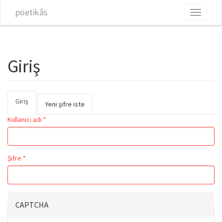
Ana içeriğe atla
pöetikâs
Toggle
navigati
Giriş
Giriş
(etkin
Birincil sekmeler
Yeni şifre iste
sekme)
Kullanıcı adı
*
Şifre
*
CAPTCHA