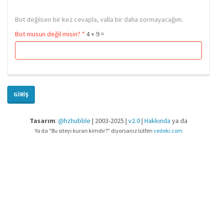
Bot değilsen bir kez cevapla, valla bir daha sormayacağım.
Bot musun değil misin?
*
4 + 9 =
GIRIŞ
Tasarım
:
@hzhubble
| 2003-2025 |
v2.0
|
Hakkında
ya da
Ya da "Bu siteyi kuran kimdir?" diyorsanız lütfen
vedeki.com