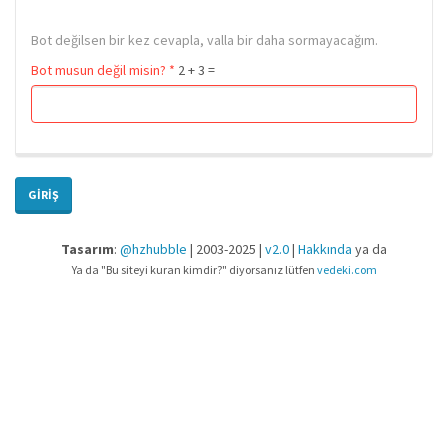
Bot değilsen bir kez cevapla, valla bir daha sormayacağım.
Bot musun değil misin?
*
2 + 3 =
GIRIŞ
Tasarım
:
@hzhubble
| 2003-2025 |
v2.0
|
Hakkında
ya da
Ya da "Bu siteyi kuran kimdir?" diyorsanız lütfen
vedeki.com