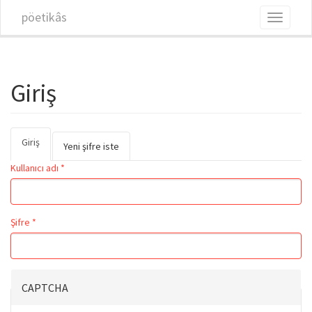
Ana içeriğe atla
pöetikâs
Toggle
navigati
Giriş
Giriş
(etkin
Birincil sekmeler
Yeni şifre iste
sekme)
Kullanıcı adı
*
Şifre
*
CAPTCHA