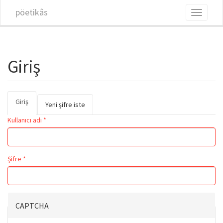
Ana içeriğe atla
pöetikâs
Toggle
navigati
Giriş
Giriş
(etkin
Birincil sekmeler
Yeni şifre iste
sekme)
Kullanıcı adı
*
Şifre
*
CAPTCHA