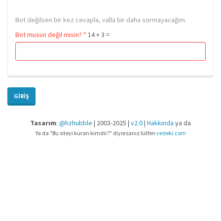
Bot değilsen bir kez cevapla, valla bir daha sormayacağım.
Bot musun değil misin?
*
14 + 3 =
GIRIŞ
Tasarım
:
@hzhubble
| 2003-2025 |
v2.0
|
Hakkında
ya da
Ya da "Bu siteyi kuran kimdir?" diyorsanız lütfen
vedeki.com