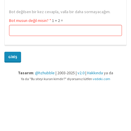
Bot değilsen bir kez cevapla, valla bir daha sormayacağım.
Bot musun değil misin?
*
1 + 2 =
GIRIŞ
Tasarım
:
@hzhubble
| 2003-2025 |
v2.0
|
Hakkında
ya da
Ya da "Bu siteyi kuran kimdir?" diyorsanız lütfen
vedeki.com