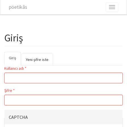
Ana içeriğe atla
pöetikâs
Toggle
navigati
Giriş
Giriş
(etkin
Birincil sekmeler
Yeni şifre iste
sekme)
Kullanıcı adı
*
Şifre
*
CAPTCHA