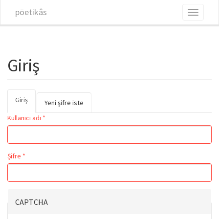
Ana içeriğe atla
pöetikâs
Toggle
navigati
Giriş
Giriş
(etkin
Birincil sekmeler
Yeni şifre iste
sekme)
Kullanıcı adı
*
Şifre
*
CAPTCHA