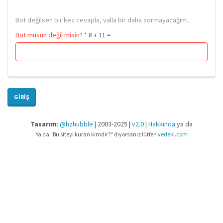
Bot değilsen bir kez cevapla, valla bir daha sormayacağım.
Bot musun değil misin?
*
8 + 11 =
GIRIŞ
Tasarım
:
@hzhubble
| 2003-2025 |
v2.0
|
Hakkında
ya da
Ya da "Bu siteyi kuran kimdir?" diyorsanız lütfen
vedeki.com