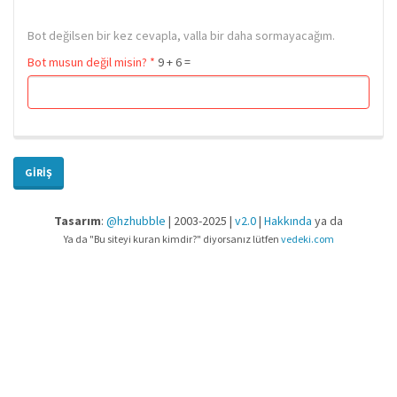
Bot değilsen bir kez cevapla, valla bir daha sormayacağım.
Bot musun değil misin?
*
9 + 6 =
GIRIŞ
Tasarım
:
@hzhubble
| 2003-2025 |
v2.0
|
Hakkında
ya da
Ya da "Bu siteyi kuran kimdir?" diyorsanız lütfen
vedeki.com