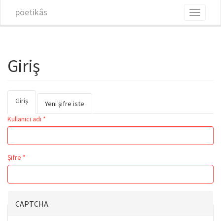
Ana içeriğe atla
pöetikâs
Toggle
navigati
Giriş
Giriş
(etkin
Birincil sekmeler
Yeni şifre iste
sekme)
Kullanıcı adı
*
Şifre
*
CAPTCHA