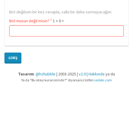
Bot değilsen bir kez cevapla, valla bir daha sormayacağım.
Bot musun değil misin?
*
1 + 0 =
GIRIŞ
Tasarım
:
@hzhubble
| 2003-2025 |
v2.0
|
Hakkında
ya da
Ya da "Bu siteyi kuran kimdir?" diyorsanız lütfen
vedeki.com