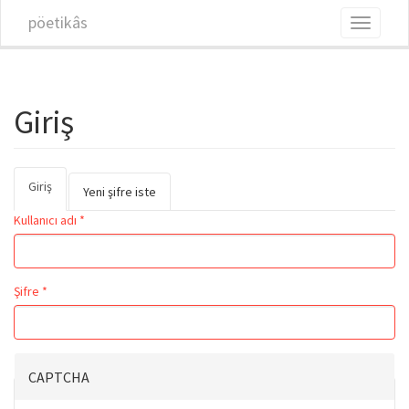
Ana içeriğe atla
pöetikâs
Toggle
navigati
Giriş
Giriş
(etkin
Birincil sekmeler
Yeni şifre iste
sekme)
Kullanıcı adı
*
Şifre
*
CAPTCHA