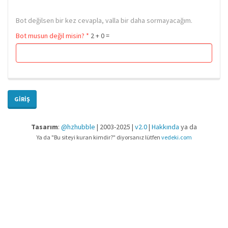
Bot değilsen bir kez cevapla, valla bir daha sormayacağım.
Bot musun değil misin?
*
2 + 0 =
GIRIŞ
Tasarım
:
@hzhubble
| 2003-2025 |
v2.0
|
Hakkında
ya da
Ya da "Bu siteyi kuran kimdir?" diyorsanız lütfen
vedeki.com