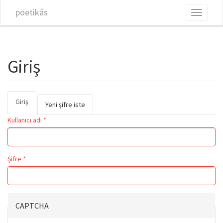
Ana içeriğe atla
pöetikâs
Toggle
navigati
Giriş
Giriş
(etkin
Birincil sekmeler
Yeni şifre iste
sekme)
Kullanıcı adı
*
Şifre
*
CAPTCHA