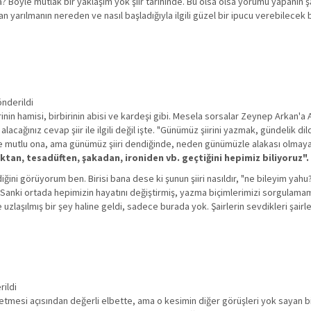
 Böyle mutlak bir yaklaşım yok şiir tarihinde. Bu olsa olsa yorumu yapanın şa
lan yarılmanın nereden ve nasıl başladığıyla ilgili güzel bir ipucu verebilecek 
önderildi
n hamisi, birbirinin abisi ve kardeşi gibi. Mesela sorsalar Zeynep Arkan'a Aslı 
lacağınız cevap şiir ile ilgili değil işte. "Günümüz şiirini yazmak, gündelik 
e mutlu ona, ama günümüz şiiri dendiğinde, neden günümüzle alakası olmayan,
ktan, tesadüften, şakadan, ironiden vb. geçtiğini hepimiz biliyoruz".
diğini görüyorum ben. Birisi bana dese ki şunun şiiri nasıldır, "ne bileyim yah
. Sanki ortada hepimizin hayatını değiştirmiş, yazma biçimlerimizi sorgulamam
uzlaşılmış bir şey haline geldi, sadece burada yok. Şairlerin sevdikleri şairler
rildi
l etmesi açısından değerli elbette, ama o kesimin diğer görüşleri yok sayan bir