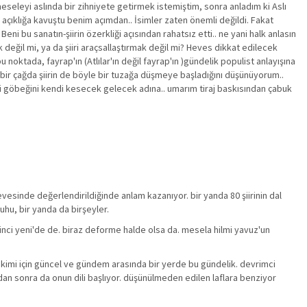
eseleyi aslında bir zihniyete getirmek istemiştim, sonra anladım ki Aslı
açıklığa kavuştu benim açımdan.. İsimler zaten önemli değildi. Fakat
eni bu sanatın-şiirin özerkliği açısından rahatsız etti.. ne yani halk anlasın
 değil mi, ya da şiiri araçsallaştırmak değil mi? Heves dikkat edilecek
 noktada, fayrap'ın (Atlılar'ın değil fayrap'ın )gündelik populist anlayışına
bir çağda şiirin de böyle bir tuzağa düşmeye başladığını düşünüyorum..
i göbeğini kendi kesecek gelecek adına.. umarım tiraj baskısından çabuk
esinde değerlendirildiğinde anlam kazanıyor. bir yanda 80 şiirinin dal
uhu, bir yanda da birşeyler.
ikinci yeni'de de. biraz deforme halde olsa da. mesela hilmi yavuz'un
 kimi için güncel ve gündem arasında bir yerde bu gündelik. devrimci
ondan sonra da onun dili başlıyor. düşünülmeden edilen laflara benziyor