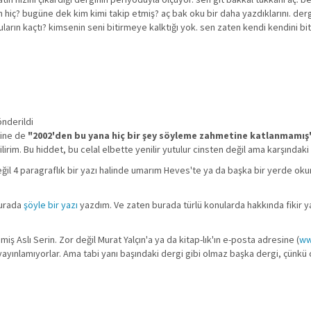
hiç? bugüne dek kim kimi takip etmiş? aç bak oku bir daha yazdıklarını. dergin
ların kaçtı? kimsenin seni bitirmeye kalktığı yok. sen zaten kendi kendini b
önderildi
yine de
"2002'den bu yana hiç bir şey söyleme zahmetine katlanmamış
. Bu hiddet, bu celal elbette yenilir yutulur cinsten değil ama karşındaki 
l 4 paragraflık bir yazı halinde umarım Heves'te ya da başka bir yerde okuruz, 
şurada
şöyle bir yazı
yazdım. Ve zaten burada türlü konularda hakkında fikir ya
iş Aslı Serin. Zor değil Murat Yalçın'a ya da kitap-lık'ın e-posta adresine (
ww
yayınlamıyorlar. Ama tabi yanı başındaki dergi gibi olmaz başka dergi, çünkü 