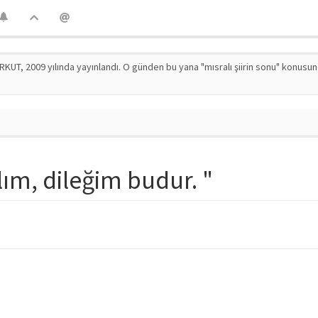
RKUT, 2009 yılında yayınlandı. O günden bu yana "mısralı şiirin sonu" konusu
lım, dileğim budur. "