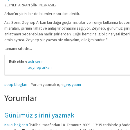
ZEYNEP ARKAN ŞİİRİ NE/NASIL?
Arkan'ın şiirini bir de bilenlere soralım dedik.
Aslı Serin: Zeynep Arkan kurduğu güçlü mısralar ve ironiyi kullanma becer
mısraları, şiirinin rahat ve anlaşılır olmasını sağlıyor. Zeynep, günümüz 
anlatmayı becerebilen nadir şairlerden. Çoğu hemcinsi gibi cinsiyeti üzer
emin ayrıca. Zeynep şiir yazsın biz okuyalım, dileğim budur. "
tamamı sitede...
Etiketler:
aslı serin
zeynep arkan
sepp blogları
Yorum yapmak için
giriş yapın
Yorumlar
Günümüz şiirini yazmak
Kalıcı bağlantı
üstübal
tarafından 18. Temmuz 2009 - 17:35 tarihinde gönde