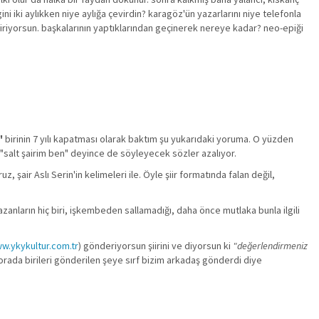
i iki aylıkken niye aylığa çevirdin? karagöz'ün yazarlarını niye telefonla
itiriyorsun. başkalarının yaptıklarından geçinerek nereye kadar? neo-epiği
"
birinin 7 yılı kapatması olarak baktım şu yukarıdaki yoruma. O yüzden
"salt şairim ben" deyince de söyleyecek sözler azalıyor.
şair Aslı Serin'in kelimeleri ile. Öyle şiir formatında falan değil,
zanların hiç biri, işkembeden sallamadığı, daha önce mutlaka bunla ilgili
w.ykykultur.com.tr
) gönderiyorsun şiirini ve diyorsun ki
"değerlendirmeniz
orada birileri gönderilen şeye sırf bizim arkadaş gönderdi diye