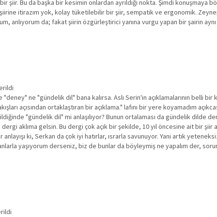
 bir şiir. Bu da başka bir kesimin onlardan ayrıldığı nokta. Şimdi konuşmaya bö
iirine itirazım yok, kolay tüketilebilir bir şiir, sempatik ve ergonomik. Zeyne
um, anlıyorum da; fakat şiirin özgürleştirici yanına vurgu yapan bir şairin ay
rildi
deney" ne "gündelik dil" bana kalırsa. Aslı Serin'in açıklamalarının belli bir
akışları açısından ortaklaştıran bir açıklama." lafını bir yere koyamadım açık
diğinde "gündelik dil" mi anlaşılıyor? Bunun ortalaması da gündelik dilde d
dergi aklıma gelsin. Bu dergi çok açık bir şekilde, 10 yıl öncesine ait bir şii
 anlayışı ki, Serkan da çok iyi hatırlar, ısrarla savunuyor. Yani artık yetenek
oksanlarla yaşıyorum derseniz, biz de bunlar da böyleymiş ne yapalım der, s
rildi