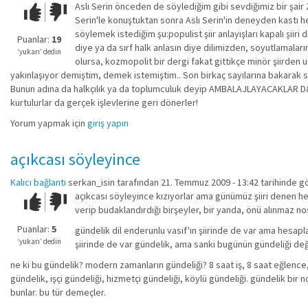
Aslı Serin önceden de söylediğim gibi sevdiğimiz bir şair
Çok iyi!
O
Serin'le konuştuktan sonra Aslı Serin'in deneyden kastı h
kadar
söylemek istediğim şu:populist şiir anlayışları kapalı şiiri
iyi
Puanlar:
19
diye ya da sırf halk anlasın diye dilimizden, soyutlamalar
değil!
‘yukarı’ dedin
olursa, kozmopolit bir dergi fakat gittikçe minör şiirden u
yakınlaşıyor demiştim, demek istemiştim.. Son birkaç sayılarına bakarak 
Bunun adına da halkçılık ya da toplumculuk deyip AMBALAJLAYACAKLAR D&R 
kurtulurlar da gerçek işlevlerine geri dönerler!
Yorum yapmak için
giriş yapın
açıkcası söyleyince
Kalıcı bağlantı
serkan_isin
tarafından 21. Temmuz 2009 - 13:42 tarihinde g
açıkcası söyleyince kızıyorlar ama günümüz şiiri denen he
Çok iyi!
O
verip budaklandırdığı birşeyler, bir yanda, önü alınmaz nos
kadar
iyi
Puanlar:
5
gündelik dil enderunlu vasıf'ın şiirinde de var ama hesapla
değil!
‘yukarı’ dedin
şiirinde de var gündelik, ama sanki bugünün gündeliği deği
ne ki bu gündelik? modern zamanların gündeliği? 8 saat iş, 8 saat eğlenc
gündelik, işçi gündeliği, hizmetçi gündeliği, köylü gündeliği. gündelik bir
bunlar. bu tür demeçler.