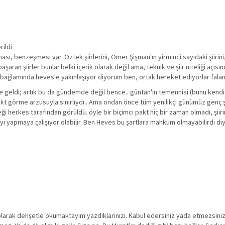
rildi
sı, benzeşmesi var. Öztek şiirlerini, Ömer Şişman'ın yirminci sayıdaki şiirini, 
aşaran şiirler bunlar.belki içerik olarak değil ama, teknik ve şiir niteliği açı
iri bağlamında heves'e yakınlaşıyor diyorum ben, ortak hereket ediyorlar fala
geldi; artık bu da gündemde değil bence.. güntan'ın temennisi (bunu kendi
pakt görme arzusuyla sınırlıydı.. Ama ondan önce tüm yenilikçi günümüz genç ş
ği herkes tarafından görüldü. öyle bir biçimci pakt hiç bir zaman olmadı, şi
i şeyi yapmaya çalışıyor olabilir. Ben Heves bu şartlara mahkum olmayabilirdi 
i olarak dehşetle okumaktayım yazdıklarınızı. Kabul edersiniz yada etmezsini