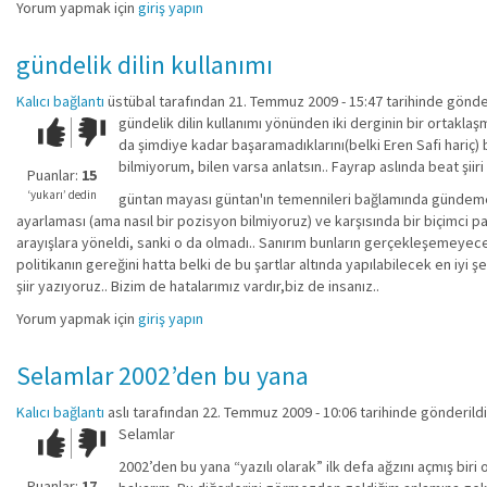
Yorum yapmak için
giriş yapın
gündelik dilin kullanımı
Kalıcı bağlantı
üstübal
tarafından 21. Temmuz 2009 - 15:47 tarihinde gönde
gündelik dilin kullanımı yönünden iki derginin bir ortaklaşma
Çok iyi!
O
da şimdiye kadar başaramadıklarını(belki Eren Safi hariç) b
kadar
bilmiyorum, bilen varsa anlatsın.. Fayrap aslında beat şi
iyi
Puanlar:
15
değil!
‘yukarı’ dedin
güntan mayası güntan'ın temennileri bağlamında gündeme 
ayarlaması (ama nasıl bir pozisyon bilmiyoruz) ve karşısında bir biçimci 
arayışlara yöneldi, sanki o da olmadı.. Sanırım bunların gerçekleşemeyece
politikanın gereğini hatta belki de bu şartlar altında yapılabilecek en iy
şiir yazıyoruz.. Bizim de hatalarımız vardır,biz de insanız..
Yorum yapmak için
giriş yapın
Selamlar 2002’den bu yana
Kalıcı bağlantı
aslı
tarafından 22. Temmuz 2009 - 10:06 tarihinde gönderildi
Selamlar
Çok iyi!
O
kadar
2002’den bu yana “yazılı olarak” ilk defa ağzını açmış bir
iyi
Puanlar:
17