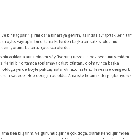
ve bir kaç şairin şiirini daha bir araya getirin, aslında Fayrap'takilerin tam
sından öyle. Fayrap'ın bu ortama küfürden başka bir katkısı oldu mu
n demiyorum.. bu biraz çocukça olurdu..
sinin açıklamalarına binaen söylüyorum) Heves'in pozisyonunu yeniden
airlerini bir ortamda toplamaya çalıştı güntan.. o olmayınca başka
irin olduğu yerde böyle paktlaşmalar olmazdı zaten.. Heves ise dengeci bir
diyorum sadece.. Hep dediğim bu oldu.. Ama işte hepimiz dergi çıkarıyoruz,
z ama ben bi şairim. Ve günümüz şiirine çok doğal olarak kendi şiirimden