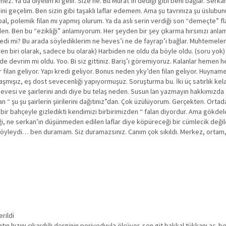
 Ya da diyelim ki gelir. Size ne. Bu Murat’ın dediği gibi beni bağlar. Serkan’
i geçelim. Ben sizin gibi taşaklı laflar edemem. Ama şu tavrınıza şu üslubun
al, polemik filan mı yapmış olurum. Ya da aslı serin verdiği son “demeçte” 
eyden. Ben bu “ezikliği” anlamıyorum. Her şeyden bir şey çıkarma hırsınızı anl
i mi? Bu arada söylediklerim ne heves’i ne de fayrap’ı bağlar. Muhtemelen b
iri olarak, sadece bu olarak) Harbiden ne oldu da böyle oldu. (soru yok) Üs
rgide devrim mi oldu. Yoo. Bi siz gittiniz. Barış’ı göremiyoruz. Kalanlar hem
filan geliyor. Yapı kredi geliyor. Bonus neden yky’den filan geliyor. Huynam
ışız, eş dost sevecenliği yapıyormuşuz. Soruşturma bu. İki üç satırlık kelam. 
 hevesi ve şairlerini andı diye bu telaş neden. Susun lan yazmayın hakkımız
an “ şu şu şairlerin şiirilerini dağıtınız”dan. Çok üzülüyorum. Gerçekten. Ort
, bir bahçeyle gizledikti kendimizi birbirimizden “ falan diyordur. Ama gökdele
ği, ne serkan’ın düşünmeden edilen laflar diye köpüreceği bir cümlecik değil
 böyleydi… ben duramam. Siz duramazsınız. Canım çok sıkıldı. Merkez, ortam, 
rildi
hızını çıkardığı derginin periyoduyla ölçüyor. sen git bakkal tükkanı aç. be