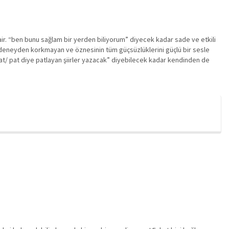
 şair. “ben bunu sağlam bir yerden biliyorum” diyecek kadar sade ve etkili
nde deneyden korkmayan ve öznesinin tüm güçsüzlüklerini güçlü bir sesle
pat/ pat diye patlayan şiirler yazacak” diyebilecek kadar kendinden de