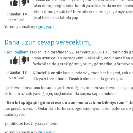
Çok iyi!
O
falan demiş bloglarında. kendi yazdıklarını da mı okumadın 
kadar
tehdit etmeye kalktın? beni bitireceklermiş diye niye uyku
iyi
Puanlar:
14
de al tükkanına tabela yap.
değil!
‘yukarı’ dedin
Yorum yapmak için
giriş yapın
Daha uzun cevap verecektim,
Kalıcı bağlantı
serkan_isin
tarafından 22. Temmuz 2009 - 10:53 tarihinde g
Daha uzun cevap verecektim, verilebilir, verilir ama ben 
Çok iyi!
O
fazla söze de gerek görmüyorum, görmedim, görmeyebilirim
kadar
iyi
Puanlar:
18
Gündelik ve şiir
konusunda söylenen her bir şeyi, çok deği
değil!
‘yukarı’ dedin
düzyazı formatında.
Taşaklı
olmasına da gerek yok.
İşin Heves boyutunu burada açan ben değilim, ben en son Heves'le ilgili 
iki kelam az çok yazdığı için, suçlamaları da saçma sapan buldum.
"Ben kitaplığa şiir gönderecek olsam muhatabımı bilmiyorum!"
dem
için gönderiyorum"
. Onlar da isterlerse değerlendiriyor, istemezlerse de 
bakmayabilir.
Şimdilik bu kadar yazayım ben.
Yorum yapmak için
giriş yapın