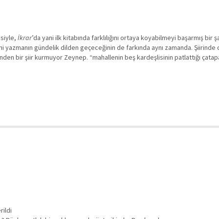
isiyle,
İkrar
’da yani ilk kitabında farklılığını ortaya koyabilmeyi başarmış bir
şiirini yazmanın gündelik dilden geçeceğinin de farkında aynı zamanda. Şiiri
inden bir şiir kurmuyor Zeynep. “mahallenin beş kardeşlisinin patlattığı çata
rildi