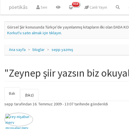
Ana içeriğe atla
918
pöetikâs
Sen
Canlı Yayın
Görsel Şiir konusunda Türkçe'de yayınlanmış kitapların ilki olan DADA KO
Korkut'u satın almak için tıklayın
.
Ana sayfa
bloglar
sepp yazmış
"Zeynep şiir yazsın biz okuya
Bak
(etkin
Birincil sekmeler
(bkz)
sekme)
sepp
tarafından 16. Temmuz 2009 - 13:07 tarihinde gönderildi
rey-nişabur-merv