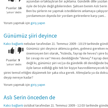
açısından ortaklaştıran bir açıklama. Gündelik dille yazılan
kadar
öyle de böyle değil gibilerinden. Şahsen benim Aslı Serin ş
iyi
Puanlar:
16
Ben bu şiirlerin ne yapmak istediklerini anlamaya çalışıyor
değil!
‘yukarı’ dedin
yordamımızın dışında bir yordam getirenlere karşı yani...
Yorum yapmak için
giriş yapın
Günümüz şiiri deyince
Kalıcı bağlantı
nebulae
tarafından 21. Temmuz 2009 - 10:19 tarihinde gönde
Günümüz şiiri deyince aklımıza gelen, gelmesi gereken ne "
Çok iyi!
O
önemseyen biri olarak, "Aslında, fayrap ile heves'i şiire b
kadar
bir cevap mı var? Heves denildiğinde "deney" Fayrap denil
iyi
Puanlar:
9
değil ki, günümüz şiiri ve/ya da gündelik dil dendiğinde bu 
değil!
‘yukarı’ dedin
öyle lanse edildiği gibi tek bir kişiye hasredilemeyecek bir
şiirini temsil ettiğini düşünmek bir şaka olsa gerek. Altmışlarla ya da d
deyip nereye kadar?
Yorum yapmak için
giriş yapın
Aslı Serin önceden de
Kalıcı bağlantı
üstübal
tarafından 21. Temmuz 2009 - 12:03 tarihinde gönde