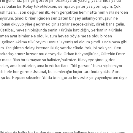
ın günümüz şiiri için görsel şiiri odaklayarak yazdığı yazılarında ya da
uza bakın bir. Kolay tüketilebilen, sempatik şiirler yazıyormuşum. Çok
flash flash… son değil hem ilk. Hem gerçekten hem hatta hem valla nerden
amıyorum. Şimdi birileri içinden sen zaten bir şey anlamıyormuşsun ne
unu okuyup yine geçirmek için satırlar seçeceksiniz, direk bana gelin.
tübal, hevesin bloğunda senin 7 ürünle katıldığın, Serkan’ın 4 ürünle
en hemen aynı isimler. Ne oldu kuzum heves böyle meze oldu birden
e geliyor. Aklıma tüküreyim. Bonus’u yemiş mi oldum şimdi. Orda paşa gibi
Tanışlıktan dolayı istenen iki üç satırlık cümle. Yok, bi bok yani. Ben
da arkadaşlarımız kızıyor mu deseydik. Orhan Kahyaoğlu’na, Gültekin Emre
ada masa filan bırakmayan şu halinize/halimize. Klavyeye şimdi giden
nler, ama kontörler, ama kredi kartları. “Tıfıl garson” bunu hiç bilmiyor
di. hele hor görme Üstübal, bu cümleciğin hiçbir tarafında yoktu. Soru
şu bu. Hepsini siksinler. Yolda beni görüp heveste şiir yayımlıyorum diye
lki olur da halka bir faydan dokunur. sonra kalkmış bana yalancı, kıskanç