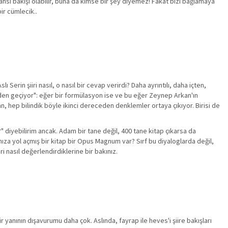
hsi bakışı olabilir, buna da kimse bir şey diyemez! Fakat bizi bağlamaya
bir cümlecik..
Serin şiiri nasıl, o nasıl bir cevap verirdi? Daha ayrıntılı, daha içten,
dilden geçiyor": eğer bir formülasyon ise ve bu eğer Zeynep Arkan'ın
 hep bilindik böyle ikinci dereceden denklemler ortaya çıkıyor. Birisi de
u?" diyebilirim ancak. Adam bir tane değil, 400 tane kitap çıkarsa da
ıza yol açmış bir kitap bir Opus Magnum var? Sırf bu diyaloglarda değil,
i nasıl değerlendirdiklerine bir bakınız.
 yanının dışavurumu daha çok. Aslında, fayrap ile heves'i şiire bakışları