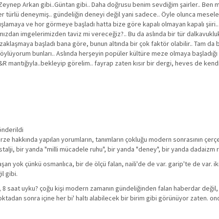
 Zeynep Arkan gibi..Güntan gibi.. Daha doğrusu benim sevdiğim şairler.. Ben m
er türlü deneymiş.. gündeliğin deneyi değil yani sadece.. Öyle olunca mesele 
 dışlamaya ve hor görmeye başladı hatta bize göre kapalı olmayan kapalı şiiri.. B
ımızdan imgelerimizden taviz mi vereceğiz?.. Bu da aslında bir tür dalkavukluk
zaklaşmaya başladı bana göre, bunun altında bir çok faktör olabilir.. Tam da bu
söylüyorum bunları.. Aslında herşeyin popüler kültüre meze olmaya başladığı 
mantığıyla..bekleyip görelim.. fayrap zaten kısır bir dergi, heves de kend
önderildi
rze hakkında yapılan yorumların, tanımların çokluğu modern sonrasının çerçev
talji, bir yanda "milli mücadele ruhu", bir yanda "deney", bir yanda dadaizm r
şan yok çünkü osmanlıca, bir de ölçü falan, naili'de de var. garip'te de var. 
l gibi.
e, 8 saat uyku? çoğu kişi modern zamanın gündeliğinden falan haberdar değil,
 noktadan sonra içine her bi' haltı alabilecek bir birim gibi görünüyor zaten. 