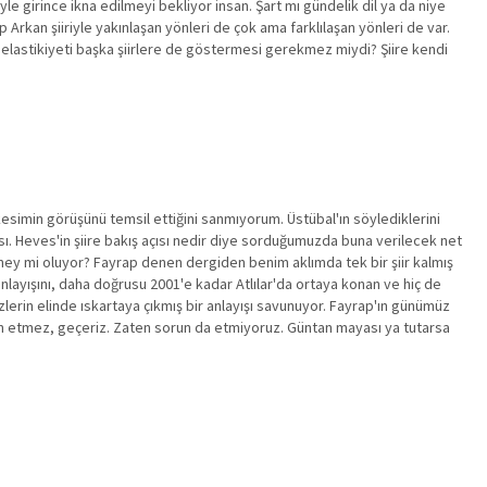
yle girince ikna edilmeyi bekliyor insan. Şart mı gündelik dil ya da niye
p Arkan şiiriyle yakınlaşan yönleri de çok ama farklılaşan yönleri de var.
nı elastikiyeti başka şiirlere de göstermesi gerekmez miydi? Şiire kendi
 kesimin görüşünü temsil ettiğini sanmıyorum. Üstübal'ın söylediklerini
cası. Heves'in şiire bakış açısı nedir diye sorduğumuzda buna verilecek net
eney mi oluyor? Fayrap denen dergiden benim aklımda tek bir şiir kalmış
r anlayışını, daha doğrusu 2001'e kadar Atlılar'da ortaya konan ve hiç de
sizlerin elinde ıskartaya çıkmış bir anlayışı savunuyor. Fayrap'ın günümüz
orun etmez, geçeriz. Zaten sorun da etmiyoruz. Güntan mayası ya tutarsa