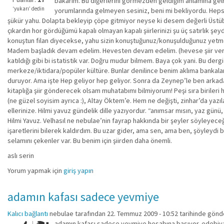
bakarım. Bu diğerlerini görmezden geldiğim anlamına gelmez.
değil!
‘yukarı’ dedin
yorumlarında gelmeyen sesiniz, beni mi bekliyordu. Hepsin
şükür yahu. Dolapta bekleyip çöpe gitmiyor neyse ki desem değerli Üstüb
çıkardın hor gördüğümü kapalı olmayan kapalı şiirlerinizi şu üç satırlık ş
konuştun filan diyecekse, yahu sizin konuştuğunuz/konuşulduğunuz yetmed
Madem başladık devam edelim. Hevesten devam edelim. (hevese şiir veren b
katıldığı gibi bi istatistik var. Doğru mudur bilmem. Baya çok yani. Bu de
merkeze/iktidara/popüler kültüre. Bunlar denilince benim aklıma bankalar 
duruyor. Ama işte Hep geliyor hep geliyor. Sonra da Zeynep’le ben arkadaşm
kitaplığa şiir gönderecek olsam muhatabımı bilmiyorum! Peşi sıra birileri
(ne güzel soyisim ayrıca :), Altay Öktem’e. Hem ne değişti, zinhar’da yazıl
ellerinize. Hilmi yavuz gündelik dille yazıyordur. “anımsar mısın, yaz günü
Hilmi Yavuz. Velhasıl ne nebulae’nin fayrap hakkında bir şeyler söyleyece
işaretlerini bilerek kaldırdım. Bu uzar gider, ama sen, ama ben, şöyleydi
selamını çekenler var. Bu benim için şiirden daha önemli.
aslı serin
Yorum yapmak için
giriş yapın
adamın kafası sadece yevmiye
Kalıcı bağlantı
nebulae
tarafından 22. Temmuz 2009 - 10:52 tarihinde gönde
adamın kafası sadece yevmiye hesabına basıyor. edebiyatın 