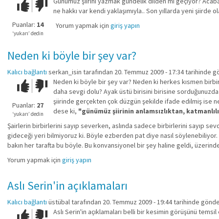
Günümüz şiirini yazmak gündelik dilden mi geçiyor? Acaba?
Çok iyi!
O
ne hakkı var kendi yaklaşımıyla.. Son yıllarda yeni şiirde o
kadar
iyi
Puanlar:
14
Yorum yapmak için
giriş yapın
değil!
‘yukarı’ dedin
Neden ki böyle bir şey var?
Kalıcı bağlantı
serkan_isin
tarafından 20. Temmuz 2009 - 17:34 tarihinde g
Neden ki böyle bir şey var? Neden ki herkes kısmen birbirini
Çok iyi!
O
daha sevgi dolu? Ayak üstü birisini birisine sorduğunuzda a
kadar
şiirinde gerçekten çok düzgün şekilde ifade edilmiş ise n
iyi
Puanlar:
27
dese ki,
"günümüz şiirinin anlamsızlıktan, katmanlılı
değil!
‘yukarı’ dedin
Şairlerin birbirlerini sayıp severken, aslında sadece birbirlerini sayıp sev
gideceği yeri bilmiyoruz ki. Böyle ezberden pat diye nasıl söylenebiliyor
bakın her tarafta bu böyle. Bu konvansiyonel bir şey haline geldi, üzerinde 
Yorum yapmak için
giriş yapın
Aslı Serin'in açıklamaları
Kalıcı bağlantı
üstübal
tarafından 20. Temmuz 2009 - 19:44 tarihinde gönde
Aslı Serin'in açıklamaları belli bir kesimin görüşünü temsi
Çok iyi!
O