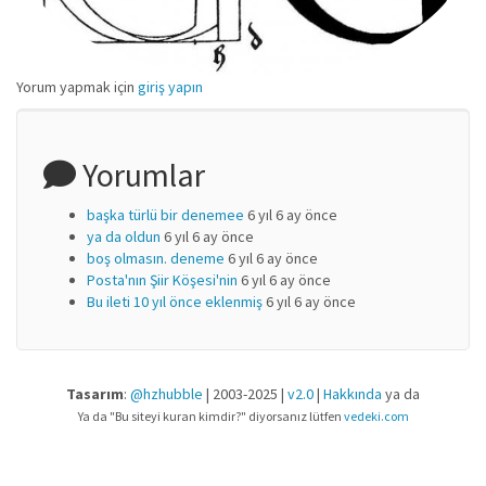
Yorum yapmak için
giriş yapın
Yorumlar
başka türlü bir denemee
6 yıl 6 ay önce
ya da oldun
6 yıl 6 ay önce
boş olmasın. deneme
6 yıl 6 ay önce
Posta'nın Şiir Köşesi'nin
6 yıl 6 ay önce
Bu ileti 10 yıl önce eklenmiş
6 yıl 6 ay önce
Tasarım
:
@hzhubble
| 2003-2025 |
v2.0
|
Hakkında
ya da
Ya da "Bu siteyi kuran kimdir?" diyorsanız lütfen
vedeki.com