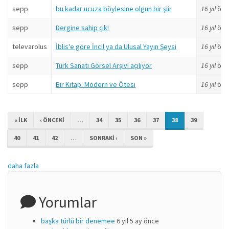
sepp
bu kadar ucuza böylesine olgun bir şiir
16 yıl
önc
sepp
Dergine sahip çık!
16 yıl
önc
televarolus
İblis'e göre İncil ya da Ulusal Yayın Şeysi
16 yıl
önc
sepp
Türk Sanatı Görsel Arşivi açılıyor
16 yıl
önc
sepp
Bir Kitap: Modern ve Ötesi
16 yıl
önc
« ILK
‹ ÖNCEKI
…
34
35
36
37
38
39
40
41
42
…
SONRAKI ›
SON »
daha fazla
Yorumlar
başka türlü bir denemee
6 yıl 5 ay önce