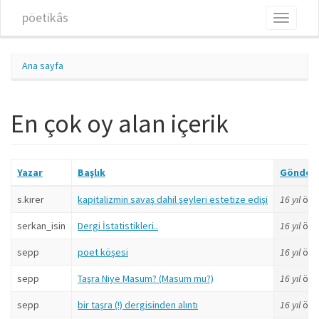
Ana içeriğe atla
pöetikâs
Toggle
navigati
Ana sayfa
En çok oy alan içerik
Yazar
Başlık
Gönder
s.kırer
kapitalizmin savaş dahil şeyleri estetize edişi
16 yıl
önc
serkan_isin
Dergi İstatistikleri..
16 yıl
önc
sepp
poet köşesi
16 yıl
önc
sepp
Taşra Niye Masum? (Masum mu?)
16 yıl
önc
sepp
bir taşra (!) dergisinden alıntı
16 yıl
önc