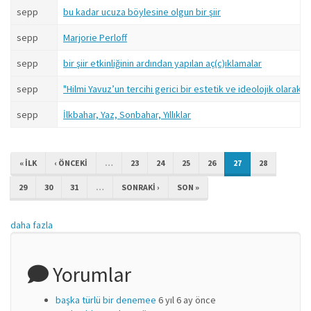
sepp
bu kadar ucuza böylesine olgun bir şiir
sepp
Marjorie Perloff
sepp
bir şiir etkinliğinin ardından yapılan aç(c)ıklamalar
sepp
"Hilmi Yavuz’un tercihi gerici bir estetik ve ideolojik olarak da 
sepp
İlkbahar, Yaz, Sonbahar, Yıllıklar
« ILK
‹ ÖNCEKI
…
23
24
25
26
27
28
29
30
31
…
SONRAKI ›
SON »
daha fazla
Yorumlar
başka türlü bir denemee
6 yıl 6 ay önce