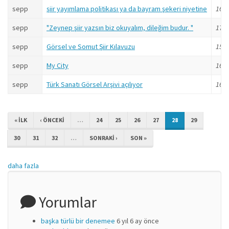
sepp
şiir yayımlama politikası ya da bayram şekeri niyetine
16 yı
sepp
"Zeynep şiir yazsın biz okuyalım, dileğim budur. "
17 yı
sepp
Görsel ve Somut Şiir Kılavuzu
15 yı
sepp
My City
16 yı
sepp
Türk Sanatı Görsel Arşivi açılıyor
16 yı
« ILK
‹ ÖNCEKI
…
24
25
26
27
28
29
30
31
32
…
SONRAKI ›
SON »
daha fazla
Yorumlar
başka türlü bir denemee
6 yıl 6 ay önce