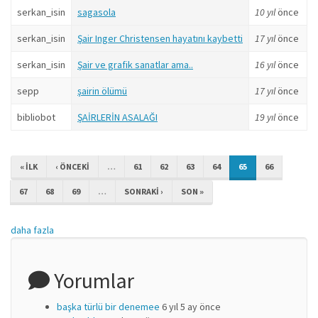
serkan_isin
sagasola
10 yıl
önce
serkan_isin
Şair Inger Christensen hayatını kaybetti
17 yıl
önce
serkan_isin
Şair ve grafik sanatlar ama..
16 yıl
önce
sepp
şairin ölümü
17 yıl
önce
bibliobot
ŞAİRLERİN ASALAĞI
19 yıl
önce
« ILK
‹ ÖNCEKI
…
61
62
63
64
65
66
67
68
69
…
SONRAKI ›
SON »
daha fazla
Yorumlar
başka türlü bir denemee
6 yıl 5 ay önce