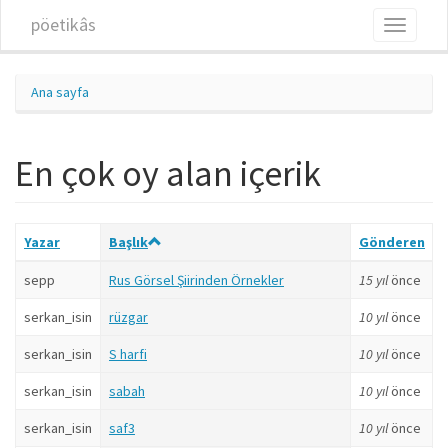
Ana içeriğe atla
pöetikâs
Toggle
navigati
Ana sayfa
En çok oy alan içerik
Yazar
Başlık
Gönderen
sepp
Rus Görsel Şiirinden Örnekler
15 yıl
önce
serkan_isin
rüzgar
10 yıl
önce
serkan_isin
S harfi
10 yıl
önce
serkan_isin
sabah
10 yıl
önce
serkan_isin
saf3
10 yıl
önce