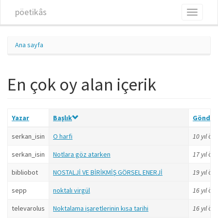
Ana içeriğe atla
pöetikâs
Toggle
navigati
Ana sayfa
En çok oy alan içerik
Yazar
Başlık
Gönder
serkan_isin
O harfi
10 yıl
ön
serkan_isin
Notlara göz atarken
17 yıl
ön
bibliobot
NOSTALJİ VE BİRİKMİŞ GÖRSEL ENERJİ
19 yıl
ön
sepp
noktalı virgül
16 yıl
ön
televarolus
Noktalama işaretlerinin kısa tarihi
16 yıl
ön