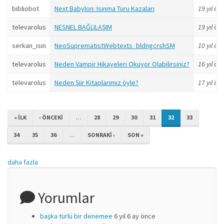
bibliobot
Next Babylon: Isınma Turu Kazaları
19 yıl
ön
televarolus
NESNEL BAĞLILAŞIM
19 yıl
ön
serkan_isin
NeoSuprematistWebtexts_bldngcrshSM
10 yıl
ön
televarolus
Neden Vampir Hikayeleri Okuyor Olabilirsiniz?
16 yıl
ön
televarolus
Neden Şiir Kitaplarımız öyle?
17 yıl
ön
« ILK
‹ ÖNCEKI
…
28
29
30
31
32
33
34
35
36
…
SONRAKI ›
SON »
daha fazla
Yorumlar
başka türlü bir denemee
6 yıl 6 ay önce