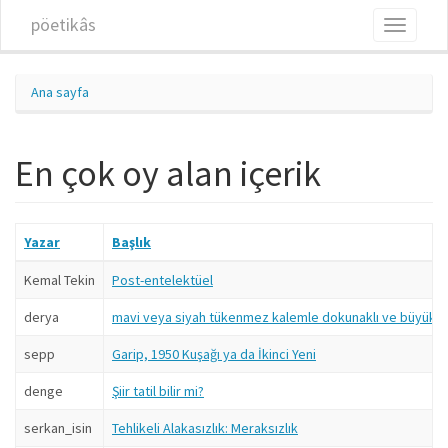
Ana içeriğe atla
pöetikâs
Toggle
navigati
Ana sayfa
En çok oy alan içerik
Yazar
Başlık
Kemal Tekin
Post-entelektüel
derya
mavi veya siyah tükenmez kalemle dokunaklı ve büyük ha
sepp
Garip, 1950 Kuşağı ya da İkinci Yeni
denge
Şiir tatil bilir mi?
serkan_isin
Tehlikeli Alakasızlık: Meraksızlık