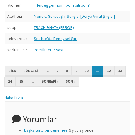
aliomer
“Heidegger hom, bom bili bom”
Aletheia
Monokl Görsel Şiir Sergisi [Derya Vural Şirgisi]
sepp
TRACK 9 HATA (ERROR)
televarolus
Seattle'da Deneysel Şiir
serkan_isin
Poetikhertz sayı 1
« ILK
‹ ÖNCEKI
…
7
8
9
10
11
12
13
14
15
…
SONRAKI ›
SON »
daha fazla
Yorumlar
başka türlü bir denemee
6 yıl 5 ay önce