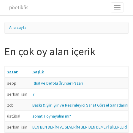
Ana içeriğe atla
pöetikâs
Toggle
navigati
Ana sayfa
En çok oy alan içerik
Yazar
Başlık
sepp
İthal ve Defolu Ürünler Pazarı
serkan_isin
7
zcb
Baskı & Şiir: Şiir ve Resimleyici Sanat Görsel Sanatlarını
üstübal
sonat’a oynayalım mı?
serkan_isin
BEN BEN DERİM VE SEVERİM BEN BEN DEMEYİ BİLENLERİ