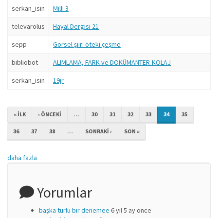
serkan_isin
Milli 3
televarolus
Hayal Dergisi 21
sepp
Görsel şiir: öteki çeşme
bibliobot
ALIMLAMA, FARK ve DOKÜMANTER-KOLAJ
serkan_isin
19jr
« ILK
‹ ÖNCEKI
…
30
31
32
33
34
35
36
37
38
…
SONRAKI ›
SON »
daha fazla
Yorumlar
başka türlü bir denemee
6 yıl 5 ay önce