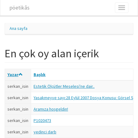
Ana içeriğe atla
pöetikâs
Toggle
navigati
Ana sayfa
En çok oy alan içerik
Yazar
Başlık
serkan_isin
Estetik Ölçütler Meselesi'ne dair..
serkan_isin
Yasakmeyve sayı:28 Eylül 2007 Dosya Konusu: Görsel Şiir 
serkan_isin
Aramıza hoşgeldin!
serkan_isin
P1020473
serkan_isin
yedinci darb