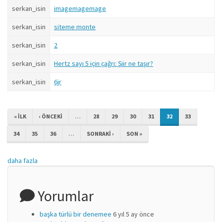
serkan_isin
imagemagemage
serkan_isin
siteme monte
serkan_isin
2
serkan_isin
Hertz sayı 5 için çağrı: Şiir ne taşır?
serkan_isin
6jr
« ILK
‹ ÖNCEKI
…
28
29
30
31
32
33
34
35
36
…
SONRAKI ›
SON »
daha fazla
Yorumlar
başka türlü bir denemee
6 yıl 5 ay önce