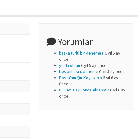
Yorumlar
başka türlü bir denemee
6 yıl 5 ay
önce
ya da oldun
6 yıl 5 ay önce
boş olmasın. deneme
6 yıl 5 ay önce
Posta'nın Şiir Köşesi'nin
6 yıl 6 ay
önce
Bu ileti 10 yıl önce eklenmiş
6 yıl 6 ay
önce