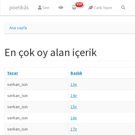
Ana içeriğe atla
918
pöetikâs
Sen
Canlı Yayın
Ana sayfa
En çok oy alan içerik
Yazar
Başlık
serkan_isin
13jr
serkan_isin
14jr
serkan_isin
15jr
serkan_isin
16jr
serkan_isin
17jr