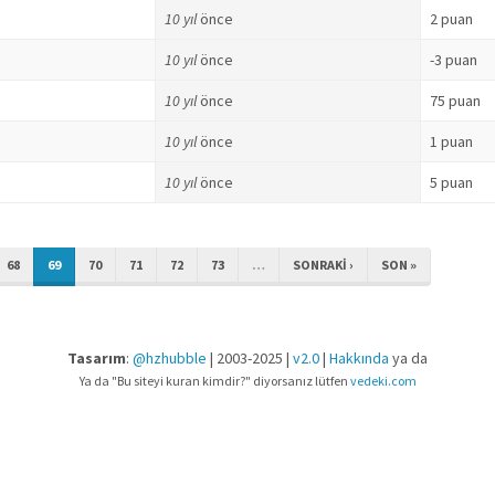
10 yıl
önce
2 puan
10 yıl
önce
-3 puan
10 yıl
önce
75 puan
10 yıl
önce
1 puan
10 yıl
önce
5 puan
68
69
70
71
72
73
…
SONRAKI ›
SON »
Tasarım
:
@hzhubble
| 2003-2025 |
v2.0
|
Hakkında
ya da
Ya da "Bu siteyi kuran kimdir?" diyorsanız lütfen
vedeki.com