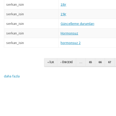
serkan_isin
18jr
serkan_isin
19jr
serkan_isin
Güncelleme durumları
serkan_isin
Hormonsuz
serkan_isin
hormonsuz 2
« ILK
‹ ÖNCEKI
…
65
66
67
daha fazla