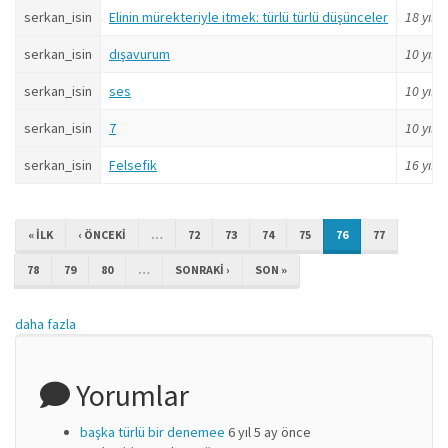
serkan_isin
Elinin mürekteriyle itmek: türlü türlü düşünceler
18 yıl
ö
serkan_isin
dışavurum
10 yıl
ö
serkan_isin
ses
10 yıl
ö
serkan_isin
7
10 yıl
ö
serkan_isin
Felsefik
16 yıl
ö
« ILK
‹ ÖNCEKI
…
72
73
74
75
76
77
78
79
80
…
SONRAKI ›
SON »
daha fazla
Yorumlar
başka türlü bir denemee
6 yıl 5 ay önce