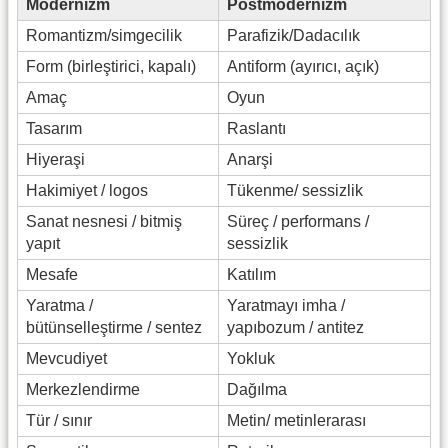
Modernizm
Postmodernizm
Romantizm/simgecilik
Parafizik/Dadacılık
Form (birleştirici, kapalı)
Antiform (ayırıcı, açık)
Amaç
Oyun
Tasarım
Raslantı
Hiyeraşi
Anarşi
Hakimiyet / logos
Tükenme/ sessizlik
Sanat nesnesi / bitmiş
Süreç / performans /
yapıt
sessizlik
Mesafe
Katılım
Yaratma /
Yaratmayı imha /
bütünselleştirme / sentez
yapıbozum / antitez
Mevcudiyet
Yokluk
Merkezlendirme
Dağılma
Tür / sınır
Metin/ metinlerarası