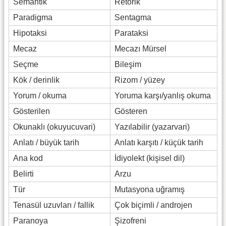
Semantik
Retorik
Paradigma
Sentagma
Hipotaksi
Parataksi
Mecaz
Mecazı Mürsel
Seçme
Bileşim
Kök / derinlik
Rizom / yüzey
Yorum / okuma
Yoruma karşı/yanlış okuma
Gösterilen
Gösteren
Okunaklı (okuyucuvari)
Yazılabilir (yazarvari)
Anlatı / büyük tarih
Anlatı karşıtı / küçük tarih
Ana kod
İdiyolekt (kişisel dil)
Belirti
Arzu
Tür
Mutasyona uğramış
Tenasül uzuvları / fallik
Çok biçimli / androjen
Paranoya
Şizofreni