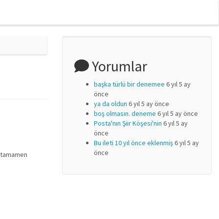
Yorumlar
başka türlü bir denemee
6 yıl 5 ay
önce
ya da oldun
6 yıl 5 ay önce
boş olmasın. deneme
6 yıl 5 ay önce
Posta'nın Şiir Köşesi'nin
6 yıl 5 ay
önce
Bu ileti 10 yıl önce eklenmiş
6 yıl 5 ay
önce
de tamamen