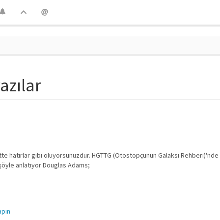
yazılar
lbette hatırlar gibi oluyorsunuzdur. HGTTG (Otostopçunun Galaksi Rehberi)'n
ni şöyle anlatıyor Douglas Adams;
apın