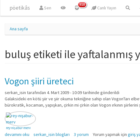
Ana içeriğe atla
918
pöetikâs
Sen
Canlı Yayın
Ana sayfa
buluş etiketi ile yaftalanmış 
Vogon şiiri üreteci
serkan_isin
tarafından 4. Mart 2009 - 10:09 tarihinde gönderildi
Galaksideki en kötü şiir ve şiir okuma tekniğine sahip olan Vogon'ları e
bürokratik, kocaman, yapışkan, çirkin mi çirkin olan Vogon ırkının şiirleri
rey-nişabur-merv
Vogon şiiri üreteci hakkında
devamını oku
serkan_isin blogları
3 yorum
Yorum yapmak için
giriş y