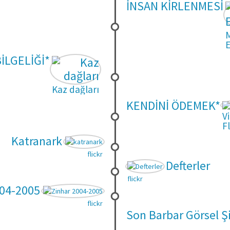
İNSAN KİRLENMESİ
E
İLGELİĞİ*
Kaz dağları
KENDİNİ ÖDEMEK*
V
Fl
Katranark
flickr
Defterler
flickr
004-2005
flickr
Son Barbar Görsel Şi