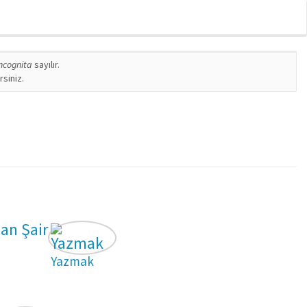
incognita
sayılır.
siniz.
an Şair
Yazmak