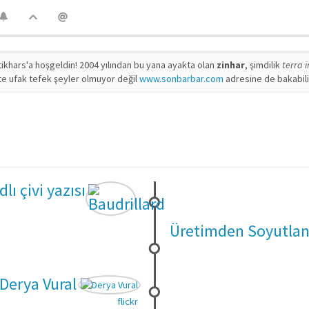
ikhars'a hoşgeldin! 2004 yılından bu yana ayakta olan
zinhar
, şimdilik
terra 
te ufak tefek şeyler olmuyor değil
www.sonbarbar.com
adresine de bakabilir
lı çivi yazısı
Üretimden Soyutlan
Derya Vural
flickr