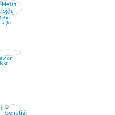
Metin
loğlu
iew on
ickr
ir