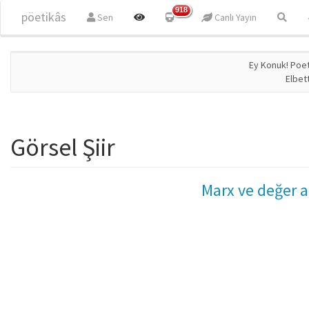
Ana içeriğe atla
918
pöetikâs
Sen
Canlı Yayın
Ey Konuk! Poet
Elbet
Görsel Şiir
Marx ve değer ad