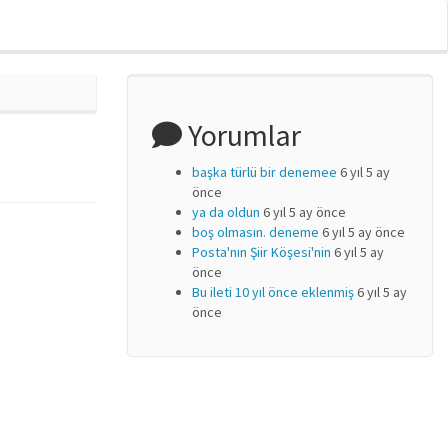
Yorumlar
başka türlü bir denemee
6 yıl 5 ay
önce
ya da oldun
6 yıl 5 ay önce
boş olmasın. deneme
6 yıl 5 ay önce
Posta'nın Şiir Köşesi'nin
6 yıl 5 ay
önce
Bu ileti 10 yıl önce eklenmiş
6 yıl 5 ay
önce