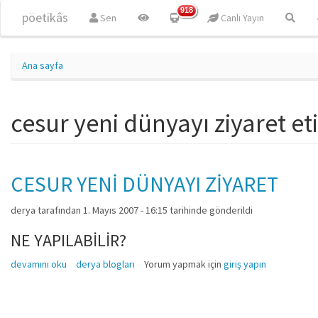
Ana içeriğe atla
918
pöetikâs
Sen
Canlı Yayın
Ana sayfa
cesur yeni dünyayı ziyaret eti
CESUR YENİ DÜNYAYI ZİYARET
derya
tarafından 1. Mayıs 2007 - 16:15 tarihinde gönderildi
NE YAPILABİLİR?
CESUR YENİ DÜNYAYI ZİYARET hakkında
devamını oku
derya blogları
Yorum yapmak için
giriş yapın