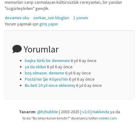
memurları sarıp sarmalayan kültürsüzlük cereyanları, bir yandan
"özgürleştirilen" gençlik.
Görsel Şiir'de zor dönemeç hakkında
devamını oku
serkan_isin blogları
1 yorum
Yorum yapmak için
giriş yapın
Yorumlar
başka türlü bir denemee
6 yıl 6 ay önce
ya da oldun
6 yıl 6 ay önce
boş olmasın. deneme
6 yıl 6 ay önce
Posta'nın Şiir Köşesi'nin
6 yıl 6 ay önce
Bu ileti 10 yıl önce eklenmiş
6 yıl 6 ay önce
Tasarım
:
@hzhubble
| 2003-2025 |
v2.0
|
Hakkında
ya da
Ya da "Bu siteyi kuran kimdir?" diyorsanız lütfen
vedeki.com