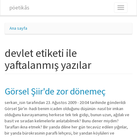
Ana içeriğe atla
pöetikâs
Toggle
navigati
Ana sayfa
devlet etiketi ile
yaftalanmış yazılar
Görsel Şiir'de zor dönemeç
serkan_isin
tarafından 23. Ağustos 2009 - 20:04 tarihinde gönderildi
Görsel Şiir'in -hadi benim icadım olduğunu düşünün- nasıl bir imkan
olduğunu kavrayamamış herkese tek tek gidip, bunun uzun, ağdalı ve
basit ve sıradan kelimelerle anlatabilmek? Bunu dener miydim?
Tarafları ikna etmek? Bir yanda diline her gün tecavüz edilen yığınlar,
bir yanda bürokrasinin paraflı lehçesi, bir yandan köylüleri ve