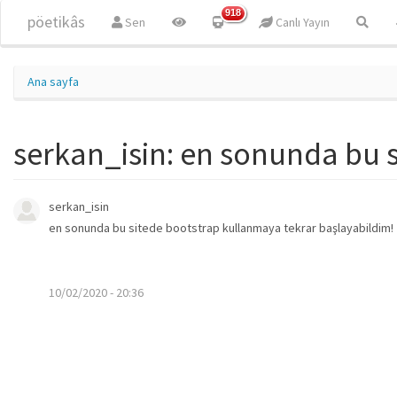
Ana içeriğe atla
918
pöetikâs
Sen
Canlı Yayın
Ana sayfa
serkan_isin: en sonunda bu 
serkan_isin
en sonunda bu sitede bootstrap kullanmaya tekrar başlayabildim!
10/02/2020 - 20:36