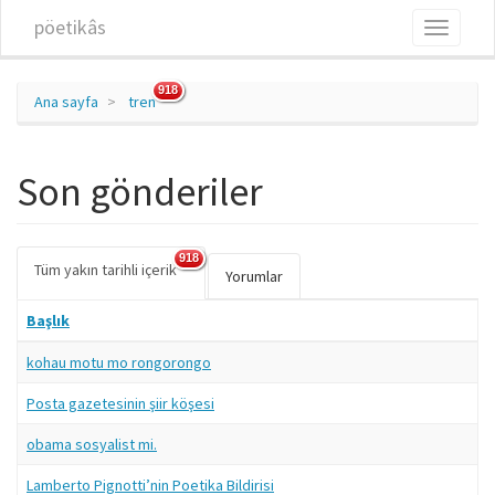
Ana içeriğe atla
pöetikâs
Toggle
navigati
918
Ana sayfa
tren
Son gönderiler
918
Tüm yakın tarihli içerik
(etkin
Birincil sekmeler
Yorumlar
sekme)
Başlık
kohau motu mo rongorongo
Posta gazetesinin şiir köşesi
obama sosyalist mi.
Lamberto Pignotti’nin Poetika Bildirisi