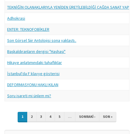
TEKNİĞİN OLANAKLARIYLA YENİDEN ÜRETİLEBİLDİĞİ ÇAĞDA SANAT YAPITI
Adhokrasi
ENTER: TEKNOFOBİKLER
Son Görsel Şiir Antolojisi sona yaklaştı..
Başkaldıranların dergisi "Haşhaşi"
Hikaye anlatımındaki tuhaflıklar
İstanbul'da F klavye gösterisi
DEFORMASYONU HAKLI KILAN
Soru işareti mi ünlem mi?
1
2
3
4
5
…
SONRAKI ›
SON »