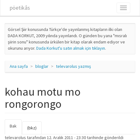
Ana içeriğe atla
pöetikâs
Toggle
navigati
Görsel Şiir konusunda Türkçe'de yayınlanmış kitapların ilki olan
DADA KORKUT, 2009 yılında yayınlandı. O günden bu yana "mısralı
şiirin sonu" konusunda ürkülen bir kitap olarak endam ediyor ve
okurunu arıyor.
Dada Korkut'u satın almak için tıklayın
.
Ana sayfa
bloglar
televarolus yazmış
kohau motu mo
rongorongo
Bak
(etkin
Birincil sekmeler
(bkz)
sekme)
televarolus
tarafından 12. Aralık 2011 - 23:30 tarihinde gönderildi