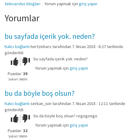
televarolus blogları
Yorum yapmak için
giriş yapın
Yorumlar
bu sayfada içerik yok. neden?
Kalıcı bağlantı
hertzinhars
tarafından 7. Nisan 2018 - 8:27 tarihinde
gönderildi
bu sayfada içerik yok. neden?
Çok iyi!
O
kadar
Yorum yapmak için
giriş yapın
iyi
Puanlar:
39
değil!
‘yukarı’ dedin
bu da böyle boş olsun?
Kalıcı bağlantı
serkan_isin
tarafından 7. Nisan 2018 - 12:11 tarihinde
gönderildi
bu da böyle boş olsun? rogogongo
Çok iyi!
O
kadar
Yorum yapmak için
giriş yapın
iyi
Puanlar:
32
değil!
‘yukarı’ dedin