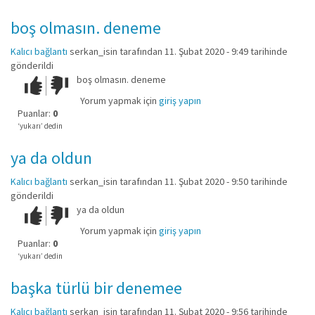
boş olmasın. deneme
Kalıcı bağlantı
serkan_isin
tarafından 11. Şubat 2020 - 9:49 tarihinde
gönderildi
boş olmasın. deneme
Çok iyi!
O
kadar
Yorum yapmak için
giriş yapın
iyi
Puanlar:
0
değil!
‘yukarı’ dedin
ya da oldun
Kalıcı bağlantı
serkan_isin
tarafından 11. Şubat 2020 - 9:50 tarihinde
gönderildi
ya da oldun
Çok iyi!
O
kadar
Yorum yapmak için
giriş yapın
iyi
Puanlar:
0
değil!
‘yukarı’ dedin
başka türlü bir denemee
Kalıcı bağlantı
serkan_isin
tarafından 11. Şubat 2020 - 9:56 tarihinde