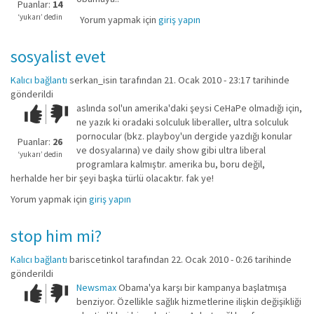
iyi
Puanlar:
14
değil!
‘yukarı’ dedin
Yorum yapmak için
giriş yapın
sosyalist evet
Kalıcı bağlantı
serkan_isin
tarafından 21. Ocak 2010 - 23:17 tarihinde
gönderildi
aslında sol'un amerika'daki şeysi CeHaPe olmadığı için,
Çok iyi!
O
ne yazık ki oradaki solculuk liberaller, ultra solculuk
kadar
pornocular (bkz. playboy'un dergide yazdığı konular
iyi
Puanlar:
26
ve dosyalarına) ve daily show gibi ultra liberal
değil!
‘yukarı’ dedin
programlara kalmıştır. amerika bu, boru değil,
herhalde her bir şeyi başka türlü olacaktır. fak ye!
Yorum yapmak için
giriş yapın
stop him mi?
Kalıcı bağlantı
bariscetinkol
tarafından 22. Ocak 2010 - 0:26 tarihinde
gönderildi
Newsmax
Obama'ya karşı bir kampanya başlatmışa
Çok iyi!
O
benziyor. Özellikle sağlık hizmetlerine ilişkin değişikliği
kadar