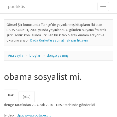
Ana içeriğe atla
pöetikâs
Toggle
navigati
Görsel Şiir konusunda Türkçe'de yayınlanmış kitapların ilki olan
DADA KORKUT, 2009 yılında yayınlandı. O günden bu yana "mısralı
şiirin sonu" konusunda ürkülen bir kitap olarak endam ediyor ve
okurunu arıyor.
Dada Korkut'u satın almak için tıklayın
.
Ana sayfa
bloglar
denge yazmış
obama sosyalist mi.
Bak
(etkin
Birincil sekmeler
(bkz)
sekme)
denge
tarafından 20. Ocak 2010 - 18:57 tarihinde gönderildi
[video:
http://www.youtube.c...