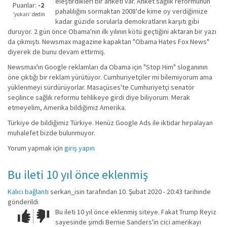
eleştirdikleri bir anketi var. Anket sağlık reformunun
iyi
Puanlar:
-2
pahalılığını sormaktan 2008'de kime oy verdiğimize
değil!
‘yukarı’ dedin
kadar güzide sorularla demokratların karşıtı gibi
duruyor. 2 gün önce Obama'nın ilk yılının kötü geçtiğini aktaran bir yazı
da çıkmıştı. Newsmax magazine kapaktan "Obama Hates Fox News"
diyerek de bunu devam ettirmiş.
Newsmax'ın Google reklamları da Obama için "Stop Him" sloganının
öne çıktığı bir reklam yürütüyor. Cumhuriyetçiler mi bilemiyorum ama
yüklenmeyi sürdürüyorlar. Masaçüses'te Cumhuriyetçi senatör
seçilince sağlık reformu tehlikeye girdi diye biliyorum. Merak
etmeyelim, Amerika bildiğimiz Amerika.
Türkiye de bildiğimiz Türkiye. Henüz Google Ads ile iktidar hırpalayan
muhalefet bizde bulunmuyor.
Yorum yapmak için
giriş yapın
Bu ileti 10 yıl önce eklenmiş
Kalıcı bağlantı
serkan_isin
tarafından 10. Şubat 2020 - 20:43 tarihinde
gönderildi
Bu ileti 10 yıl önce eklenmiş siteye. Fakat Trump Reyiz
Çok iyi!
O
sayesinde şimdi Bernie Sanders'in cici amerikayı
kadar