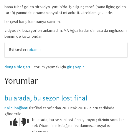
bana tuhaf gelen bir vidyo. yutub'da. işin ilginç tarafı (bana ilginç gelen
tarafı) yanındaki obama sosyalist mi anketi. ki reklam şeklinde.
bir çeşit karşı kampanya sanırım.
vidyodaki bazı yerleri anlamadım. MA Ağca kadar olmasa da ingilizcem
benim de kötü. ondan.
Etiketler:
obama
denge blogları
Yorum yapmak için
giriş yapın
Yorumlar
bu arada, bu sezon lost final
Kalıcı bağlantı
üstübal
tarafından 20. Ocak 2010 - 21:28 tarihinde
gönderildi
bu arada, bu sezon lost final yapıyor; dizinin sonu bir
Çok iyi!
O
tek Obama'nın kulağına fısıldanmış.. sosyal-ist
kadar
obamaya..